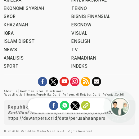
AMEERA
INTERNASIONAL
EKONOMI SYARIAH
TEKNO
SKOR
BISNIS FINANSIAL
KHAZANAH
ESGNOW
IQRA
VISUAL
ISLAM DIGEST
ENGLISH
NEWS
TV
ANALISIS
RAMADHAN
SPORT
INDEKS
About Us
|
Pedoman Siber
|
Disclaimer
Republika.id
|
Ihram.republika.co.id
|
Retizen.id
|
Rejabar.co.id
|
Rejogja.co.id
|
Republika telah diverifikasi oleh Dewan Pers
Sertifikat Nomor 1058/DP-Verifikasi/K/XII/2022
https://dewanpers.or.id/data/perusahaanpers
Ask me!
© 2026 PT Republika Media Mandiri - All Rights Reserved.