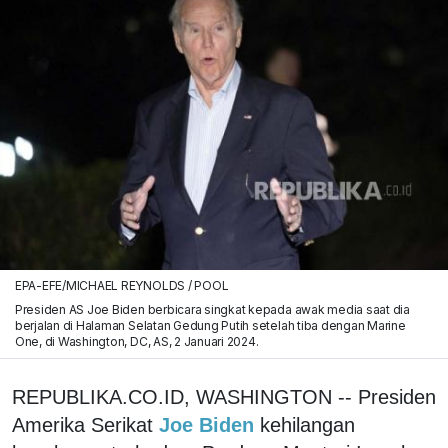
EPA-EFE/MICHAEL REYNOLDS / POOL
Presiden AS Joe Biden berbicara singkat kepada awak media saat dia
berjalan di Halaman Selatan Gedung Putih setelah tiba dengan Marine
One, di Washington, DC, AS, 2 Januari 2024.
REPUBLIKA.CO.ID, WASHINGTON -- Presiden
Amerika Serikat
Joe Biden
kehilangan