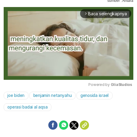
sumber : Antara
Baca selengkapnya
arrow_forward_ios
Powered by 
GliaStudios
joe biden
benjamin netanyahu
genosida israel
Mute
operasi badai al aqsa