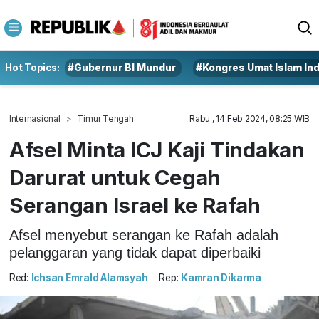
Hot Topics:
#Gubernur BI Mundur
#Kongres Umat Islam In
Internasional
Timur Tengah
Rabu , 14 Feb 2024, 08:25 WIB
Afsel Minta ICJ Kaji Tindakan
Darurat untuk Cegah
Serangan Israel ke Rafah
Afsel menyebut serangan ke Rafah adalah
pelanggaran yang tidak dapat diperbaiki
Red:
Ichsan Emrald Alamsyah
Rep:
Kamran Dikarma