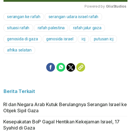
Powered by 
GliaStudios
serangan ke rafah
serangan udara israel rafah
Mute
situasi rafah
rafah palestina
rafah jalur gaza
genosida di gaza
genosida israel
icj
putusan icj
afrika selatan
Berita Terkait
RI dan Negara Arab Kutuk Berulangnya Serangan Israel ke
Objek Sipil Gaza
Kesepakatan BoP Gagal Hentikan Kekejaman Israel, 17
Syahid di Gaza