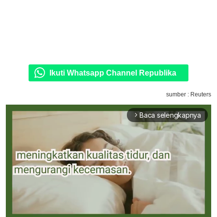
Ikuti Whatsapp Channel Republika
sumber : Reuters
Baca selengkapnya
arrow_forward_ios