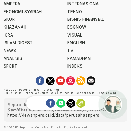
AMEERA
INTERNASIONAL
EKONOMI SYARIAH
TEKNO
SKOR
BISNIS FINANSIAL
KHAZANAH
ESGNOW
IQRA
VISUAL
ISLAM DIGEST
ENGLISH
NEWS
TV
ANALISIS
RAMADHAN
SPORT
INDEKS
About Us
|
Pedoman Siber
|
Disclaimer
Republika.id
|
Ihram.republika.co.id
|
Retizen.id
|
Rejabar.co.id
|
Rejogja.co.id
|
Republika telah diverifikasi oleh Dewan Pers
Sertifikat Nomor 1058/DP-Verifikasi/K/XII/2022
https://dewanpers.or.id/data/perusahaanpers
Ask me!
© 2026 PT Republika Media Mandiri - All Rights Reserved.