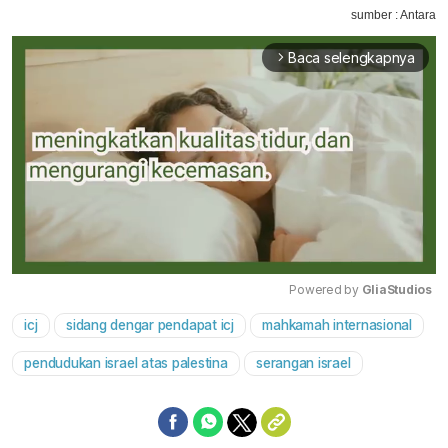
sumber : Antara
Baca selengkapnya
arrow_forward_ios
Powered by 
GliaStudios
icj
sidang dengar pendapat icj
mahkamah internasional
Mute
pendudukan israel atas palestina
serangan israel