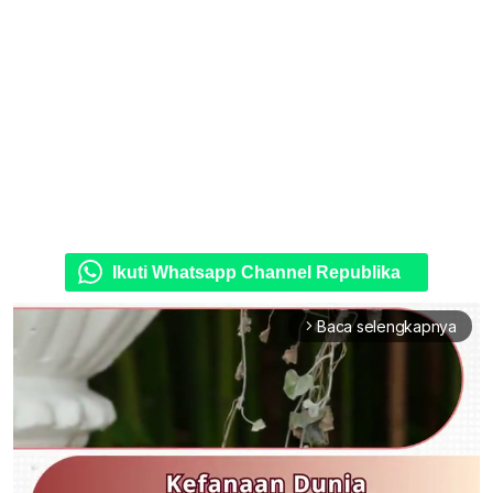
Ikuti Whatsapp Channel Republika
Baca selengkapnya
arrow_forward_ios