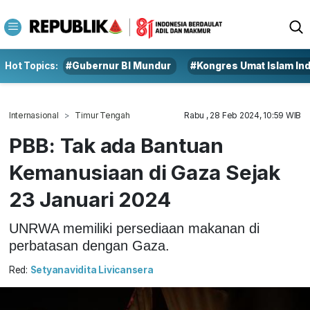
Hot Topics:
#Gubernur BI Mundur
#Kongres Umat Islam In
Internasional
Timur Tengah
Rabu , 28 Feb 2024, 10:59 WIB
PBB: Tak ada Bantuan
Kemanusiaan di Gaza Sejak
23 Januari 2024
UNRWA memiliki persediaan makanan di
perbatasan dengan Gaza.
Red:
Setyanavidita Livicansera