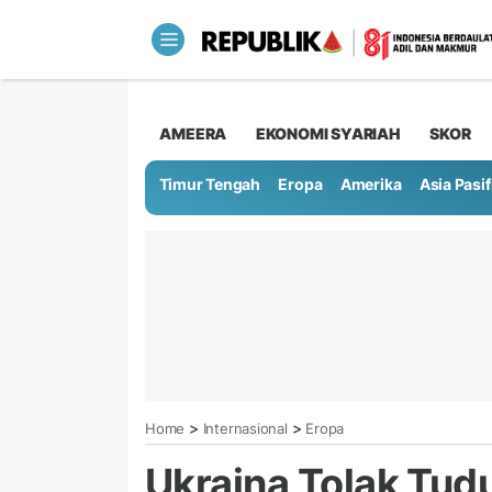
AMEERA
EKONOMI SYARIAH
SKOR
Timur Tengah
Eropa
Amerika
Asia Pasif
>
>
Home
Internasional
Eropa
Ukraina Tolak Tud