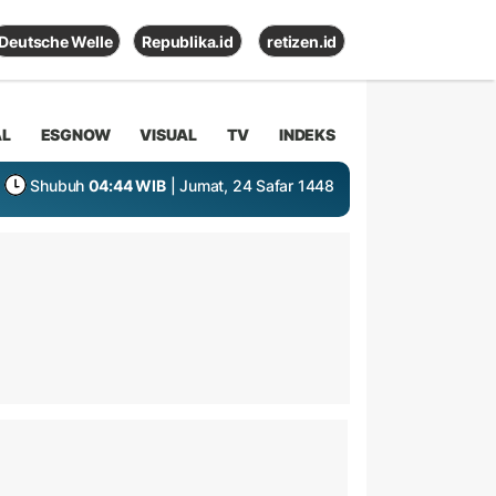
Deutsche Welle
Republika.id
retizen.id
AL
ESGNOW
VISUAL
TV
INDEKS
Shubuh
04:44 WIB
| Jumat, 24 Safar 1448