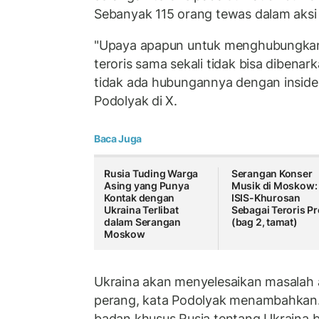
Sebanyak 115 orang tewas dalam aksi t
"Upaya apapun untuk menghubungkan
teroris sama sekali tidak bisa dibenar
tidak ada hubungannya dengan insiden 
Podolyak di X.
Baca Juga
Rusia Tuding Warga
Serangan Konser
Asing yang Punya
Musik di Moskow:
Kontak dengan
ISIS-Khurosan
Ukraina Terlibat
Sebagai Teroris P
dalam Serangan
(bag 2, tamat)
Moskow
Ukraina akan menyelesaikan masalah 
perang, kata Podolyak menambahkan.
badan khusus Rusia tentang Ukraina b