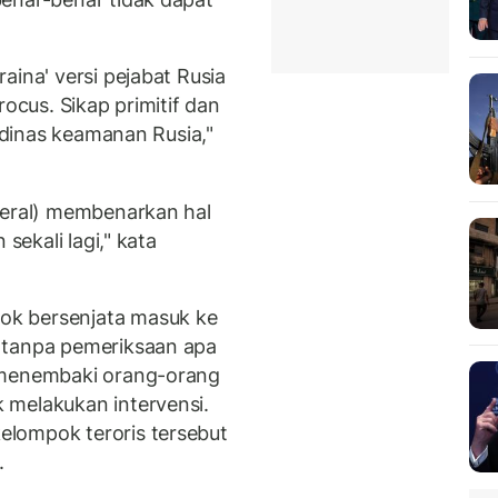
aina' versi pejabat Rusia
rocus. Sikap primitif dan
l dinas keamanan Rusia,"
deral) membenarkan hal
sekali lagi," kata
ok bersenjata masuk ke
 tanpa pemeriksaan apa
 menembaki orang-orang
 melakukan intervensi.
lompok teroris tersebut
.