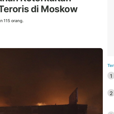
Teroris di Moskow
n 115 orang.
Ter
1
2