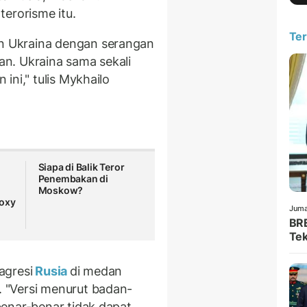
erorisme itu.
Ter
 Ukraina dengan serangan
kan. Ukraina sama sekali
ini," tulis Mykhailo
Siapa di Balik Teror
Penembakan di
Moskow?
roxy
Juma
BRE
Tek
agresi
Rusia
di medan
 "Versi menurut badan-
enar-benar tidak dapat