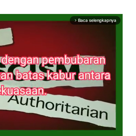
Baca selengkapnya
arrow_forward_ios