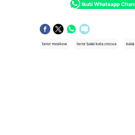
Ikuti Whatsapp Chan
teror moskow
teror balai kota crocus
balai