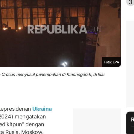
3
Foto: EPA
 Crocus menyusul penembakan di Krasnogorsk, di luar
kepresidenan
Ukraina
/2024) mengatakan
edikitpun" dengan
ota Rusia, Moskow.