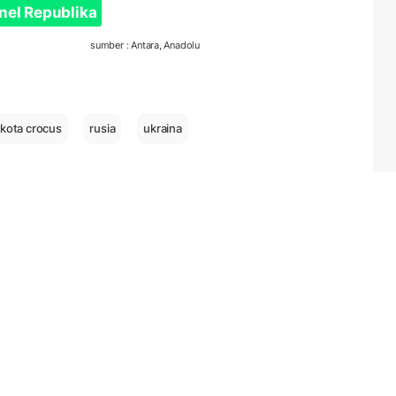
nel Republika
sumber : Antara, Anadolu
 kota crocus
rusia
ukraina