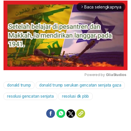
Baca selengkapnya
arrow_forward_ios
Powered by 
GliaStudios
donald trump
donald trump serukan gencatan senjata gaza
Mute
resolusi gencatan senjata
resolusi dk pbb