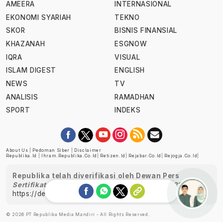
AMEERA
INTERNASIONAL
EKONOMI SYARIAH
TEKNO
SKOR
BISNIS FINANSIAL
KHAZANAH
ESGNOW
IQRA
VISUAL
ISLAM DIGEST
ENGLISH
NEWS
TV
ANALISIS
RAMADHAN
SPORT
INDEKS
About Us
|
Pedoman Siber
|
Disclaimer
Republika.id
|
Ihram.republika.co.id
|
Retizen.id
|
Rejabar.co.id
|
Rejogja.co.id
|
Republika telah diverifikasi oleh Dewan Pers
Sertifikat Nomor 1058/DP-Verifikasi/K/XII/2022
https://dewanpers.or.id/data/perusahaanpers
Ask me!
© 2026 PT Republika Media Mandiri - All Rights Reserved.