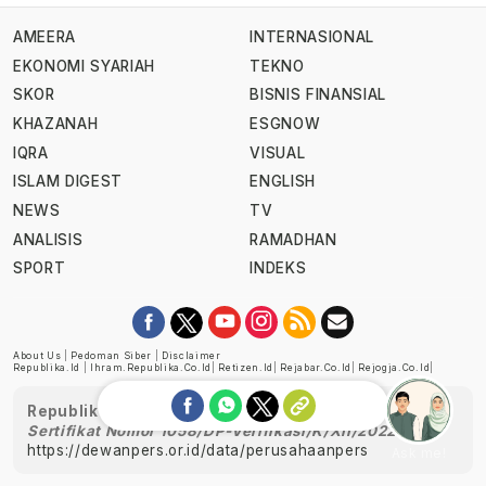
AMEERA
INTERNASIONAL
EKONOMI SYARIAH
TEKNO
SKOR
BISNIS FINANSIAL
KHAZANAH
ESGNOW
IQRA
VISUAL
ISLAM DIGEST
ENGLISH
NEWS
TV
ANALISIS
RAMADHAN
SPORT
INDEKS
About Us
|
Pedoman Siber
|
Disclaimer
Republika.id
|
Ihram.republika.co.id
|
Retizen.id
|
Rejabar.co.id
|
Rejogja.co.id
|
Republika telah diverifikasi oleh Dewan Pers
Sertifikat Nomor 1058/DP-Verifikasi/K/XII/2022
https://dewanpers.or.id/data/perusahaanpers
Ask me!