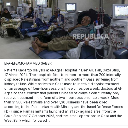
EPA-EFE/MOHAMMED SABER
Patients undergo dialysis at Al-Aqsa Hospital in Deir Al Balah, Gaza Strip,
17 March 2024. The hospital offers treatment to more than 700 internally
displaced Palestinians from northern and southern Gaza suffering from
kidney failure. While patients in Gaza used to receive dialysis treatment
on an average of four-hour sessions three times per week, doctors at Al-
Aqsa hospital confirm that patients in need of dialysis can currently only
receive treatment in the form of a two-hour session once a week. More
than 31,500 Palestinians and over 1,300 Israelis have been killed,
according to the Palestinian Health Ministry and the Israel Defense Forces
(IDF), since Hamas militants launched an attack against Israel from the
Gaza Strip on 07 October 2023, and the Israeli operations in Gaza and the
West Bank which followed it.