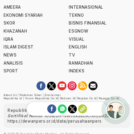
AMEERA
INTERNASIONAL
EKONOMI SYARIAH
TEKNO
SKOR
BISNIS FINANSIAL
KHAZANAH
ESGNOW
IQRA
VISUAL
ISLAM DIGEST
ENGLISH
NEWS
TV
ANALISIS
RAMADHAN
SPORT
INDEKS
About Us
|
Pedoman Siber
|
Disclaimer
Republika.id
|
Ihram.republika.co.id
|
Retizen.id
|
Rejabar.co.id
|
Rejogja.co.id
|
Republika telah diverifikasi oleh Dewan Pers
Sertifikat Nomor 1058/DP-Verifikasi/K/XII/2022
https://dewanpers.or.id/data/perusahaanpers
Ask me!
© 2026 PT Republika Media Mandiri - All Rights Reserved.