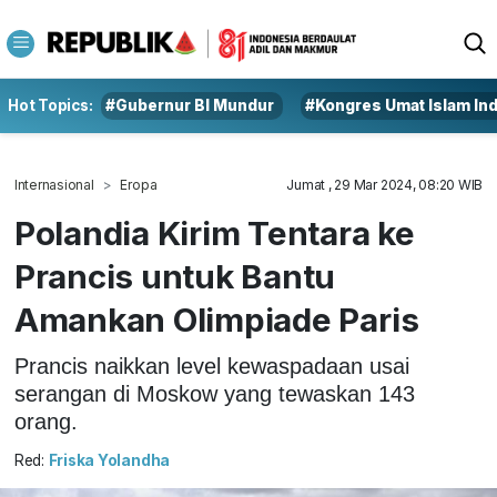
Hot Topics:
#Gubernur BI Mundur
#Kongres Umat Islam In
Internasional
Eropa
Jumat , 29 Mar 2024, 08:20 WIB
Polandia Kirim Tentara ke
Prancis untuk Bantu
Amankan Olimpiade Paris
Prancis naikkan level kewaspadaan usai
serangan di Moskow yang tewaskan 143
orang.
Red:
Friska Yolandha