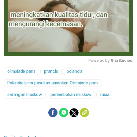
Powered by 
GliaStudios
olimpiade paris
prancis
polandia
Mute
Polandia kirim pasukan amankan Olimpiade paris
serangan moskow
penembakan moskow
rusia