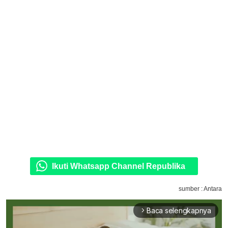
Ikuti Whatsapp Channel Republika
sumber : Antara
Baca selengkapnya
arrow_forward_ios