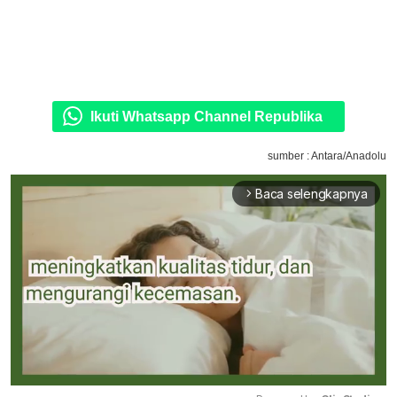
Ikuti Whatsapp Channel Republika
sumber : Antara/Anadolu
Baca selengkapnya
arrow_forward_ios