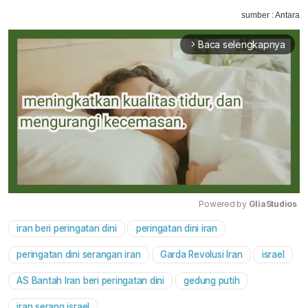
sumber : Antara
Baca selengkapnya
arrow_forward_ios
Powered by 
GliaStudios
iran beri peringatan dini
peringatan dini iran
Mute
peringatan dini serangan iran
Garda Revolusi Iran
israel
AS Bantah Iran beri peringatan dini
gedung putih
iran serang israel