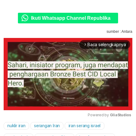
Ikuti Whatsapp Channel Republika
sumber : Antara
Baca selengkapnya
arrow_forward_ios
Powered by 
GliaStudios
nuklir iran
serangan Iran
iran serang israel
Mute