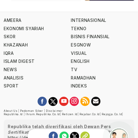
AMEERA
INTERNASIONAL
EKONOMI SYARIAH
TEKNO
SKOR
BISNIS FINANSIAL
KHAZANAH
ESGNOW
IQRA
VISUAL
ISLAM DIGEST
ENGLISH
NEWS
TV
ANALISIS
RAMADHAN
SPORT
INDEKS
About Us
|
Pedoman Siber
|
Disclaimer
Republika.id
|
Ihram.republika.co.id
|
Retizen.id
|
Rejabar.co.id
|
Rejogja.co.id
|
Republika telah diverifikasi oleh Dewan Pers
Sertifikat Nomor 1058/DP-Verifikasi/K/XII/2022
https://dewanpers.or.id/data/perusahaanpers