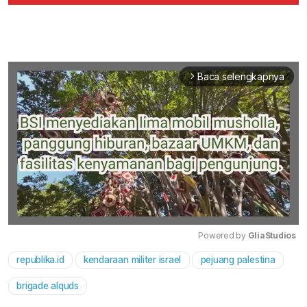
Baca selengkapnya
arrow_forward_ios
Powered by 
GliaStudios
republika.id
kendaraan militer israel
pejuang palestina
Mute
brigade alquds