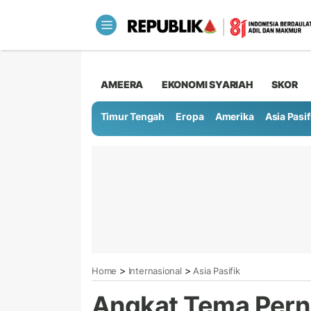
AMEERA
EKONOMI SYARIAH
SKOR
Timur Tengah
Eropa
Amerika
Asia Pasif
>
>
Home
Internasional
Asia Pasifik
Angkat Tema Pern