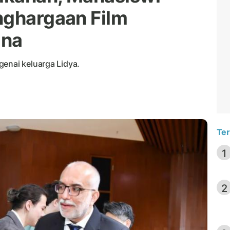
nghargaan Film
ina
genai keluarga Lidya.
Ter
1
2