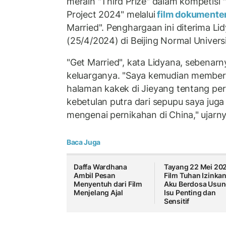
meraih "Third Prize" dalam kompetisi 
Project 2024" melalui
film dokumente
Married". Penghargaan ini diterima L
(25/4/2024) di Beijing Normal Universit
"Get Married", kata Lidyana, sebenarn
keluarganya. "Saya kemudian memberi
halaman kakek di Jieyang tentang pe
kebetulan putra dari sepupu saya juga 
mengenai pernikahan di China," ujarny
Baca Juga
Daffa Wardhana
Tayang 22 Mei 20
Ambil Pesan
Film Tuhan Izinka
Menyentuh dari Film
Aku Berdosa Usu
Menjelang Ajal
Isu Penting dan
Sensitif