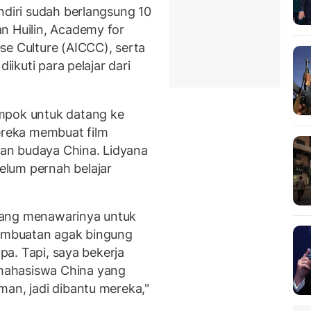
ndiri sudah berlangsung 10
n Huilin, Academy for
se Culture (AICCC), serta
iikuti para pelajar dari
mpok untuk datang ke
mereka membuat film
 dan budaya China. Lidyana
lum pernah belajar
yang menawarinya untuk
pembuatan agak bingung
apa. Tapi, saya bekerja
mahasiswa China yang
man, jadi dibantu mereka,"