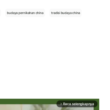
budaya pernikahan china
tradisi budaya china
Baca selengkapnya
arrow_forward_ios