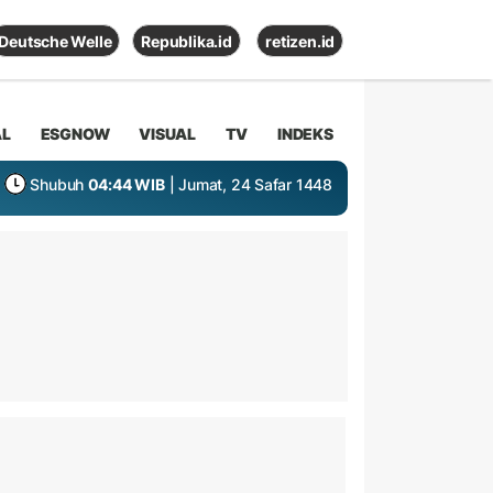
Deutsche Welle
Republika.id
retizen.id
AL
ESGNOW
VISUAL
TV
INDEKS
Shubuh
04:44 WIB
| Jumat, 24 Safar 1448