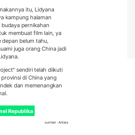
akannya itu, Lidyana
ya kampung halaman
s budaya pernikahan
uk membuat film lain, ya
ke depan belum tahu,
suami juga orang China jadi
Lidyana.
ect" sendiri telah diikuti
provinsi di China yang
pendek dan memenangkan
al.
nel Republika
sumber : Antara