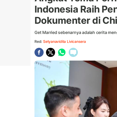
Indonesia Raih Pe
Dokumenter di Ch
Get Married sebenarnya adalah cerita men
Red:
Setyanavidita Livicansera