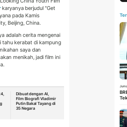
"Looking China Youth Film
r
karyanya berjudul "Get
Ter
idyana pada Kamis
y, Beijing, China.
ya adalah cerita mengenai
 tahu kerabat di kampung
rnikahan saya dan
akan menikah, jadi film ini
a.
Juma
BRE
24,
Dibuat dengan AI,
Tek
n
Film Biografi Vladimir
ng
Putin Bakal Tayang di
35 Negara