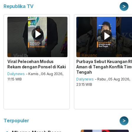
>
Republika TV
Viral Pelecehan Modus
Purbaya Sebut Keuangan RI
Rekam dengan Ponsel di Kaki
Aman di Tengah Konflik Tim
Tengah
Dailynews
- Kamis , 06 Aug 2026,
11:15 WIB
Dailynews
- Rabu , 05 Aug 2026,
23:15 WIB
>
Terpopuler