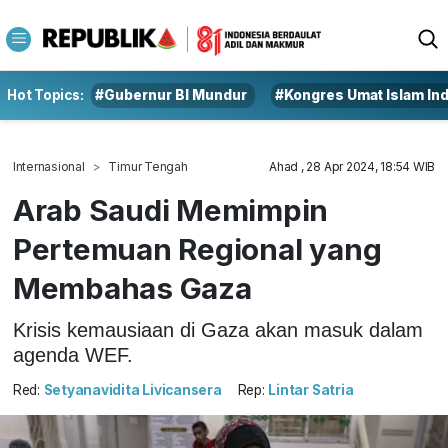
Hot Topics:
#Gubernur BI Mundur
#Kongres Umat Islam In
Internasional
Timur Tengah
Ahad , 28 Apr 2024, 18:54 WIB
Arab Saudi Memimpin
Pertemuan Regional yang
Membahas Gaza
Krisis kemausiaan di Gaza akan masuk dalam
agenda WEF.
Red:
Setyanavidita Livicansera
Rep:
Lintar Satria