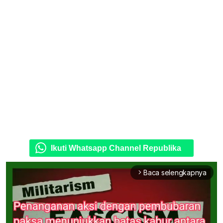
Ikuti Whatsapp Channel Republika
Baca selengkapnya
arrow_forward_ios