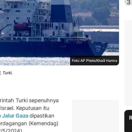
3
Foto: AP Photo/Khalil Hamra
 Turki.
intah Turki sepenuhnya
rael. Keputusan itu
 Jalur Gaza
dipastikan
Perdagangan (Kemendag)
2/5/2024).