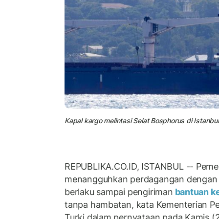
Kapal kargo melintasi Selat Bosphorus di Istanbul,
REPUBLIKA.CO.ID, ISTANBUL -- Pemer
menangguhkan perdagangan dengan Is
berlaku sampai pengiriman
bantuan ke
tanpa hambatan, kata Kementerian 
Turki dalam pernyataan pada Kamis (