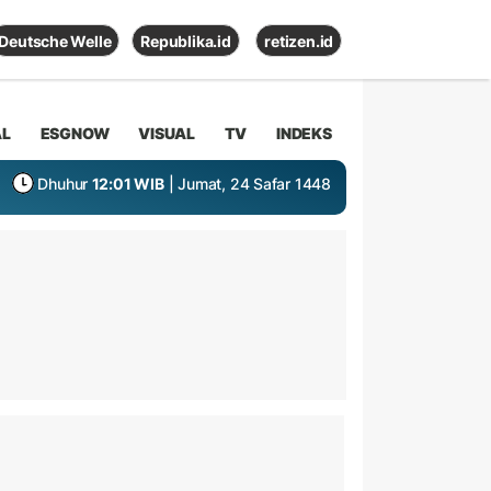
Deutsche Welle
Republika.id
retizen.id
AL
ESGNOW
VISUAL
TV
INDEKS
Dhuhur
12:01 WIB
| Jumat, 24 Safar 1448