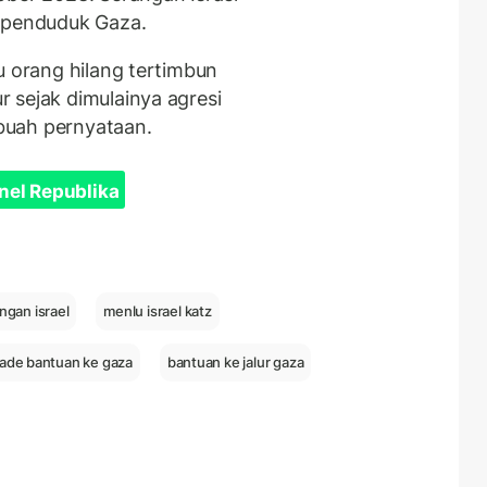
p penduduk Gaza.
u orang hilang tertimbun
 sejak dimulainya agresi
ebuah pernyataan.
nel Republika
ngan israel
menlu israel katz
okade bantuan ke gaza
bantuan ke jalur gaza