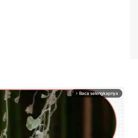
Baca selengkapnya
arrow_forward_ios