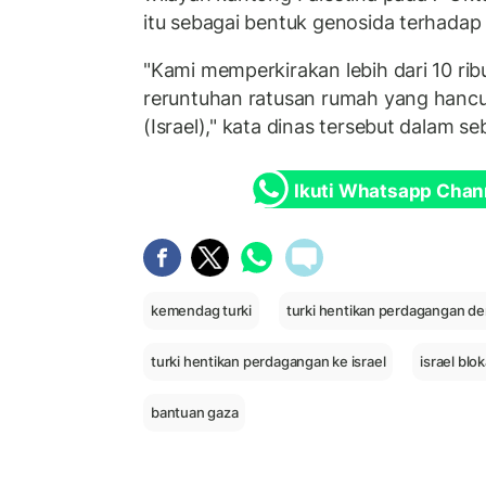
itu sebagai bentuk genosida terhada
"Kami memperkirakan lebih dari 10 rib
reruntuhan ratusan rumah yang hancur
(Israel)," kata dinas tersebut dalam s
Ikuti Whatsapp Chan
kemendag turki
turki hentikan perdagangan de
turki hentikan perdagangan ke israel
israel bl
bantuan gaza