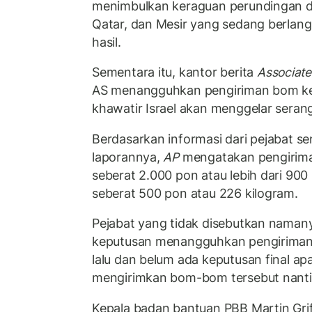
menimbulkan keraguan perundingan del
Qatar, dan Mesir yang sedang berla
hasil.
Sementara itu, kantor berita
Associate
AS menangguhkan pengiriman bom ke I
khawatir Israel akan menggelar seran
Berdasarkan informasi dari pejabat se
laporannya,
AP
mengatakan pengiriman 
seberat 2.000 pon atau lebih dari 900
seberat 500 pon atau 226 kilogram.
Pejabat yang tidak disebutkan naman
keputusan menangguhkan pengiriman 
lalu dan belum ada keputusan final a
mengirimkan bom-bom tersebut nanti
Kepala badan bantuan PBB Martin Gri