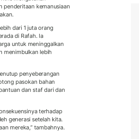
n penderitaan kemanusiaan
pakan.
ebih dari 1 juta orang
rada di Rafah. Ia
arga untuk meninggalkan
an menimbulkan lebih
 menutup penyeberangan
otong pasokan bahan
antuan dan staf dari dan
 konsekuensinya terhadap
h generasi setelah kita.
laan mereka,” tambahnya.