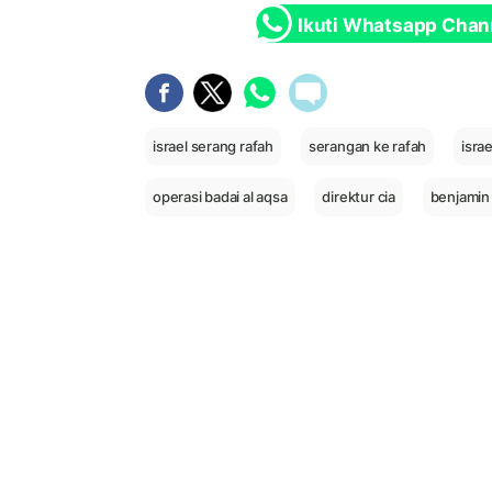
Ikuti Whatsapp Chan
israel serang rafah
serangan ke rafah
isra
operasi badai al aqsa
direktur cia
benjamin