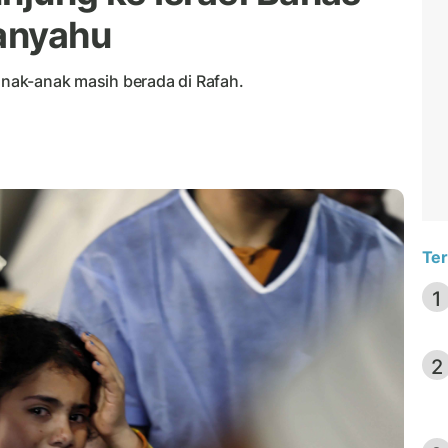
anyahu
 anak-anak masih berada di Rafah.
Ter
1
2