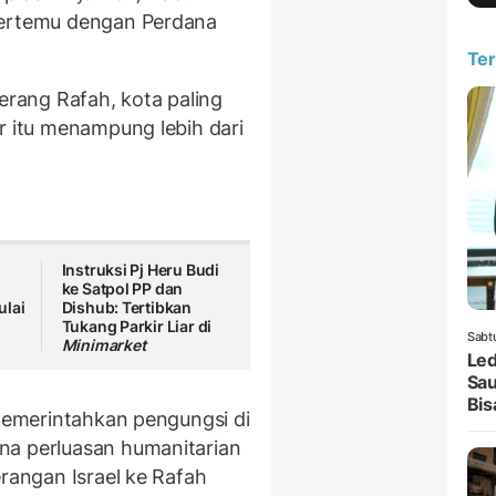
bertemu dengan Perdana
Ter
yerang Rafah, kota paling
r itu menampung lebih dari
Instruksi Pj Heru Budi
ke Satpol PP dan
ulai
Dishub: Tertibkan
Tukang Parkir Liar di
Sabt
Minimarket
Led
Sau
Bis
 memerintahkan pengungsi di
na perluasan humanitarian
erangan Israel ke Rafah