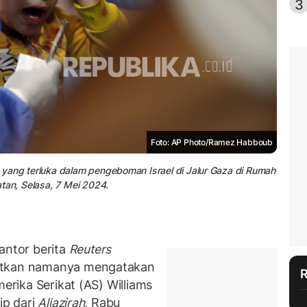
3
Foto: AP Photo/Ramez Habboub
yang terluka dalam pengeboman Israel di Jalur Gaza di Rumah
tan, Selasa, 7 Mei 2024.
ntor berita
Reuters
butkan namanya mengatakan
merika Serikat (AS) Williams
ip dari
Aljazirah,
Rabu