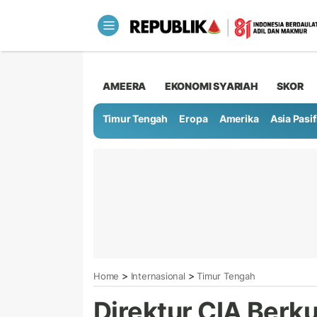
AMEERA
EKONOMI SYARIAH
SKOR
Timur Tengah
Eropa
Amerika
Asia Pasif
>
>
Home
Internasional
Timur Tengah
Direktur CIA Berku