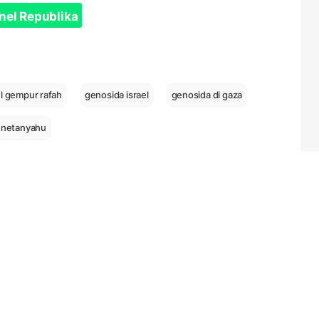
nel Republika
el gempur rafah
genosida israel
genosida di gaza
 netanyahu