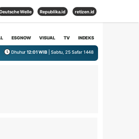
Deutsche Welle
Republika.id
retizen.id
AL
ESGNOW
VISUAL
TV
INDEKS
Dhuhur
12:01 WIB
| Sabtu, 25 Safar 1448