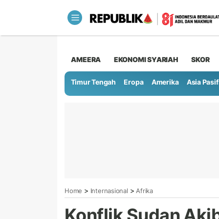
AMEERA
EKONOMI SYARIAH
SKOR
Timur Tengah
Eropa
Amerika
Asia Pasif
>
>
Home
Internasional
Afrika
Konflik Sudan Aki