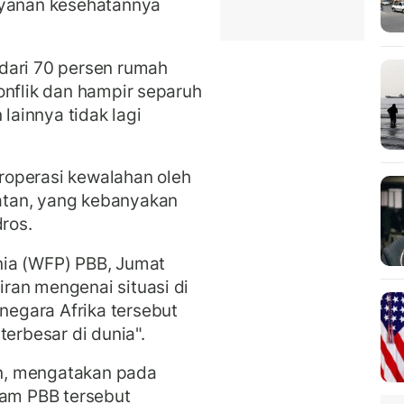
ayanan kesehatannya
dari 70 persen rumah
onflik dan hampir separuh
 lainnya tidak lagi
roperasi kewalahan oleh
tan, yang kebanyakan
dros.
nia (WFP) PBB, Jumat
ran mengenai situasi di
egara Afrika tersebut
terbesar di dunia".
dan, mengatakan pada
ram PBB tersebut