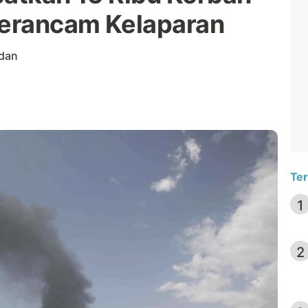
Terancam Kelaparan
udan
Ter
1
2