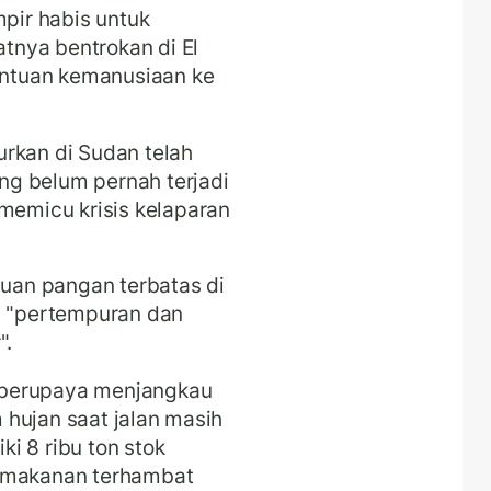
ir habis untuk
nya bentrokan di El
ntuan kemanusiaan ke
rkan di Sudan telah
g belum pernah terjadi
emicu krisis kelaparan
an pangan terbatas di
a "pertempuran dan
".
 berupaya menjangkau
hujan saat jalan masih
i 8 ribu ton stok
i makanan terhambat