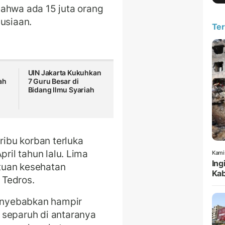
hwa ada 15 juta orang
usiaan.
Ter
UIN Jakarta Kukuhkan
ah
7 Guru Besar di
Bidang Ilmu Syariah
ribu korban terluka
pril tahun lalu. Lima
Kami
Ing
tuan kesehatan
Kab
 Tedros.
menyebabkan hampir
 separuh di antaranya