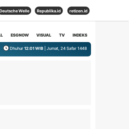
Deutsche Welle
Republika.id
retizen.id
AL
ESGNOW
VISUAL
TV
INDEKS
Dhuhur
12:01 WIB
| Jumat, 24 Safar 1448