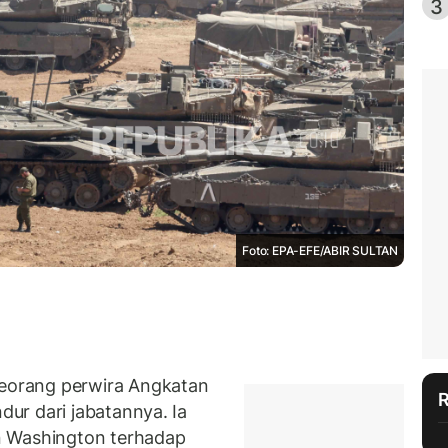
3
Foto: EPA-EFE/ABIR SULTAN
orang perwira Angkatan
ur dari jabatannya. Ia
n Washington terhadap