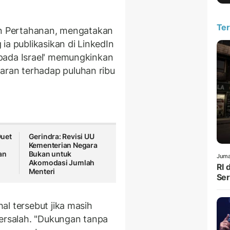
Ter
jen Pertahanan, mengatakan
ia publikasikan di LinkedIn
pada Israel' memungkinkan
ran terhadap puluhan ribu
uet
Gerindra: Revisi UU
Kementerian Negara
an
Bukan untuk
Juma
Akomodasi Jumlah
RI 
Menteri
Ser
al tersebut jika masih
ersalah. "Dukungan tanpa