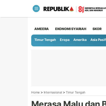
AMEERA
EKONOMI SYARIAH
SKOR
Timur Tengah
Eropa
Amerika
Asia Pasif
>
>
Home
Internasional
Timur Tengah
Merasa Malu dan B