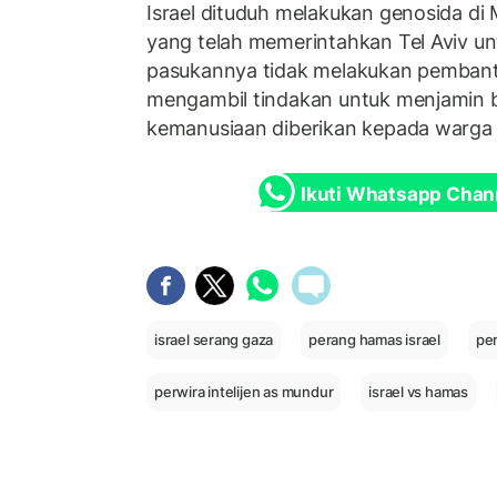
Israel dituduh melakukan genosida di
yang telah memerintahkan Tel Aviv 
pasukannya tidak melakukan pembanta
mengambil tindakan untuk menjamin
kemanusiaan diberikan kepada warga s
Ikuti Whatsapp Chan
israel serang gaza
perang hamas israel
per
perwira intelijen as mundur
israel vs hamas