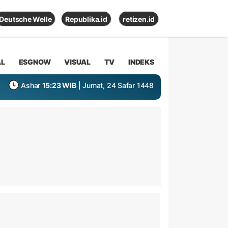
Deutsche Welle
Republika.id
retizen.id
AL
ESGNOW
VISUAL
TV
INDEKS
Ashar
15:23 WIB
| Jumat, 24 Safar 1448