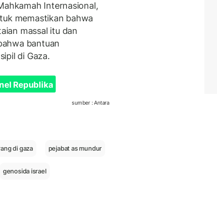
 Mahkamah Internasional,
untuk memastikan bahwa
ian massal itu dan
 bahwa bantuan
ipil di Gaza.
nel Republika
sumber : Antara
ang di gaza
pejabat as mundur
genosida israel