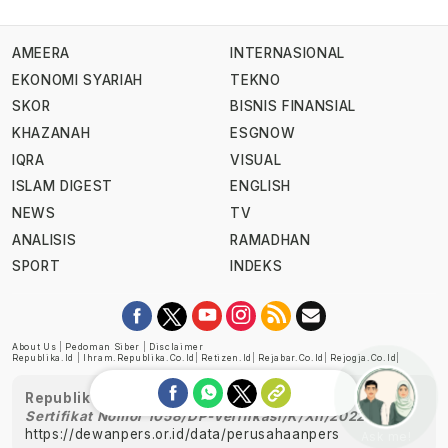
AMEERA
INTERNASIONAL
EKONOMI SYARIAH
TEKNO
SKOR
BISNIS FINANSIAL
KHAZANAH
ESGNOW
IQRA
VISUAL
ISLAM DIGEST
ENGLISH
NEWS
TV
ANALISIS
RAMADHAN
SPORT
INDEKS
About Us
|
Pedoman Siber
|
Disclaimer
Republika.id
|
Ihram.republika.co.id
|
Retizen.id
|
Rejabar.co.id
|
Rejogja.co.id
|
Republika telah diverifikasi oleh Dewan Pers
Sertifikat Nomor 1058/DP-Verifikasi/K/XII/2022
https://dewanpers.or.id/data/perusahaanpers
Ask me!