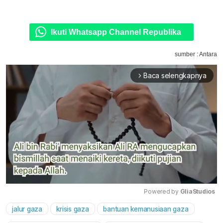
Ikuti Whatsapp Channel Republika
sumber : Antara
Baca selengkapnya
arrow_forward_ios
Powered by 
GliaStudios
jalur gaza
krisis gaza
bantuan kemanusiaan gaza
Mute