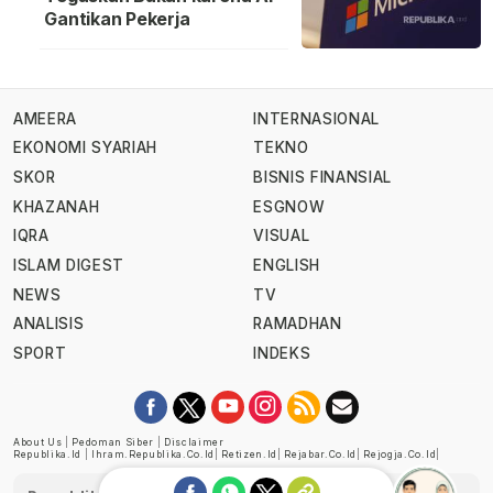
Gantikan Pekerja
AMEERA
INTERNASIONAL
EKONOMI SYARIAH
TEKNO
SKOR
BISNIS FINANSIAL
KHAZANAH
ESGNOW
IQRA
VISUAL
ISLAM DIGEST
ENGLISH
NEWS
TV
ANALISIS
RAMADHAN
SPORT
INDEKS
About Us
|
Pedoman Siber
|
Disclaimer
Republika.id
|
Ihram.republika.co.id
|
Retizen.id
|
Rejabar.co.id
|
Rejogja.co.id
|