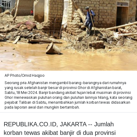
AP Photo/Omid Haqjoo
Seorang pria Afghanistan mengambil barang-barangnya dari rumahnya
yang rusak setelah banjir besar di provinsi Ghor di Afghanistan barat,
Sabtu, 18 Mei 2024. Banjir bandang akibat hujan lebat musiman di provinsi
Ghor menewaskan puluhan orang dan puluhan lainnya hilang, kata seorang
pejabat Taliban di Sabtu, menambahkan jumlah korban tewas didasarkan
pada laporan awal dan mungkin bertambah.
REPUBLIKA.CO.ID, JAKARTA -- Jumlah
korban tewas akibat banjir di dua provinsi