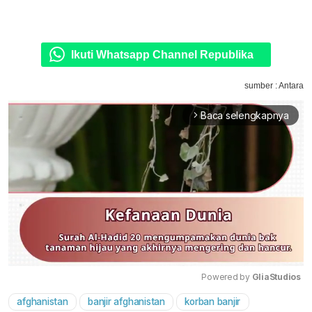
Ikuti Whatsapp Channel Republika
sumber : Antara
Baca selengkapnya
arrow_forward_ios
Powered by 
GliaStudios
afghanistan
banjir afghanistan
korban banjir
Mute