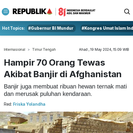
Hot Topics:
#Gubernur BI Mundur
#Kongres Umat Islam In
Internasional
Timur Tengah
Ahad , 19 May 2024, 15:09 WIB
Hampir 70 Orang Tewas
Akibat Banjir di Afghanistan
Banjir juga membuat ribuan hewan ternak mati
dan merusak puluhan kendaraan.
Red:
Friska Yolandha