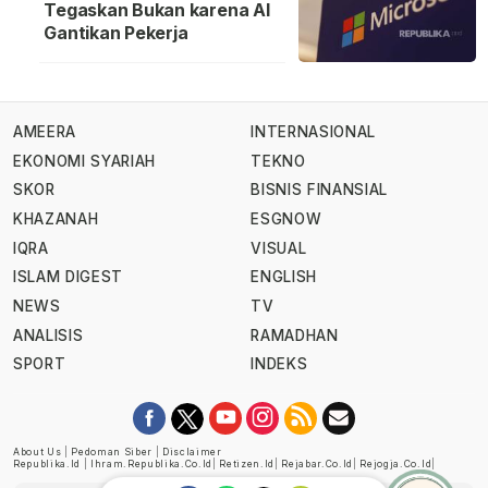
Tegaskan Bukan karena AI
Gantikan Pekerja
AMEERA
INTERNASIONAL
EKONOMI SYARIAH
TEKNO
SKOR
BISNIS FINANSIAL
KHAZANAH
ESGNOW
IQRA
VISUAL
ISLAM DIGEST
ENGLISH
NEWS
TV
ANALISIS
RAMADHAN
SPORT
INDEKS
About Us
|
Pedoman Siber
|
Disclaimer
Republika.id
|
Ihram.republika.co.id
|
Retizen.id
|
Rejabar.co.id
|
Rejogja.co.id
|