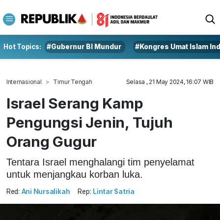
Hot Topics:
#Gubernur BI Mundur
#Kongres Umat Islam In
Internasional
Timur Tengah
Selasa , 21 May 2024, 16:07 WIB
Israel Serang Kamp
Pengungsi Jenin, Tujuh
Orang Gugur
Tentara Israel menghalangi tim penyelamat
untuk menjangkau korban luka.
Red:
Ani Nursalikah
Rep:
Lintar Satria