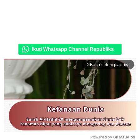
Ikuti Whatsapp Channel Republika
Baca selengkapnya
arrow_forward_ios
Powered by 
GliaStudios