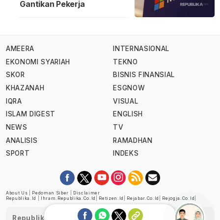
Gantikan Pekerja
AMEERA
INTERNASIONAL
EKONOMI SYARIAH
TEKNO
SKOR
BISNIS FINANSIAL
KHAZANAH
ESGNOW
IQRA
VISUAL
ISLAM DIGEST
ENGLISH
NEWS
TV
ANALISIS
RAMADHAN
SPORT
INDEKS
About Us
|
Pedoman Siber
|
Disclaimer
Republika.id
|
Ihram.republika.co.id
|
Retizen.id
|
Rejabar.co.id
|
Rejogja.co.id
|
Republika telah diverifikasi oleh Dewan Pers