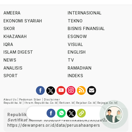
AMEERA
INTERNASIONAL
EKONOMI SYARIAH
TEKNO
SKOR
BISNIS FINANSIAL
KHAZANAH
ESGNOW
IQRA
VISUAL
ISLAM DIGEST
ENGLISH
NEWS
TV
ANALISIS
RAMADHAN
SPORT
INDEKS
About Us
|
Pedoman Siber
|
Disclaimer
Republika.id
|
Ihram.republika.co.id
|
Retizen.id
|
Rejabar.co.id
|
Rejogja.co.id
|
Republika telah diverifikasi oleh Dewan Pers
Sertifikat Nomor 1058/DP-Verifikasi/K/XII/2022
https://dewanpers.or.id/data/perusahaanpers
Ask me!