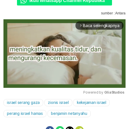
Ikuti Whatsapp Channel Republika
sumber : Antara
Baca selengkapnya
arrow_forward_ios
Powered by 
GliaStudios
israel serang gaza
zionis israel
kekejaman israel
Mute
perang israel hamas
benjamin netanyahu