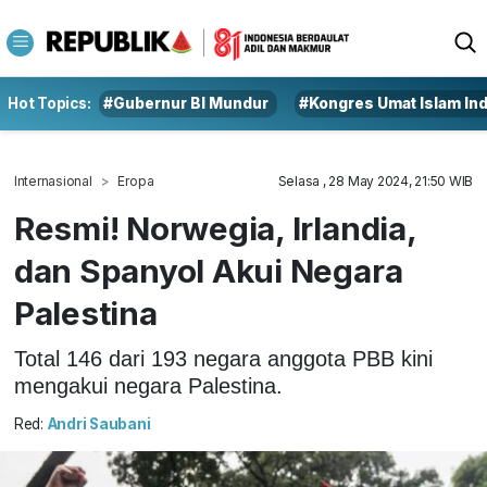
Hot Topics:
#Gubernur BI Mundur
#Kongres Umat Islam In
Internasional
Eropa
Selasa , 28 May 2024, 21:50 WIB
Resmi! Norwegia, Irlandia,
dan Spanyol Akui Negara
Palestina
Total 146 dari 193 negara anggota PBB kini
mengakui negara Palestina.
Red:
Andri Saubani