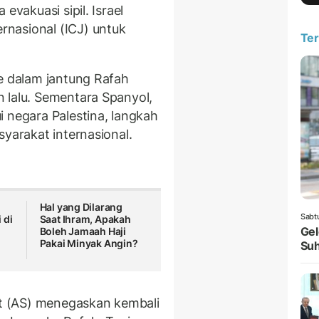
evakuasi sipil. Israel
nasional (ICJ) untuk
Ter
ke dalam jantung Rafah
 lalu. Sementara Spanyol,
 negara Palestina, langkah
syarakat internasional.
Hal yang Dilarang
Sabt
 di
Saat Ihram, Apakah
Gel
Boleh Jamaah Haji
Pakai Minyak Angin?
Suh
kat (AS) menegaskan kembali