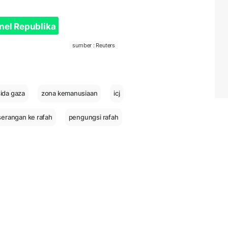
nel Republika
sumber : Reuters
ida gaza
zona kemanusiaan
icj
serangan ke rafah
pengungsi rafah