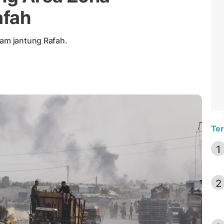
afah
lam jantung Rafah.
Ter
1
2