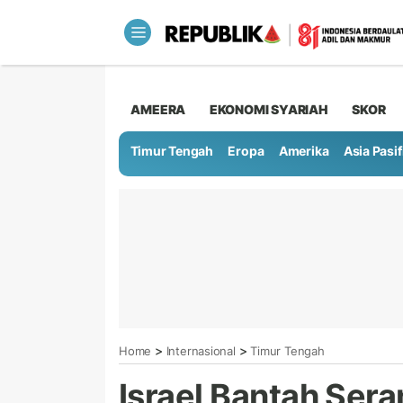
AMEERA
EKONOMI SYARIAH
SKOR
Timur Tengah
Eropa
Amerika
Asia Pasif
>
>
Home
Internasional
Timur Tengah
Israel Bantah Ser