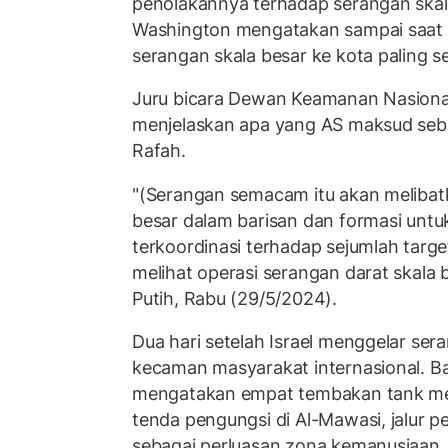
penolakannya terhadap serangan skala
Washington mengatakan sampai saat i
serangan skala besar ke kota paling se
Juru bicara Dewan Keamanan Nasiona
menjelaskan apa yang AS maksud seb
Rafah.
"(Serangan semacam itu akan melibat
besar dalam barisan dan formasi unt
terkoordinasi terhadap sejumlah targe
melihat operasi serangan darat skala 
Putih, Rabu (29/5/2024).
Dua hari setelah Israel menggelar se
kecaman masyarakat internasional. B
mengatakan empat tembakan tank me
tenda pengungsi di Al-Mawasi, jalur pe
sebagai perluasan zona kemanusiaan.