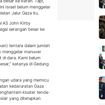
 besar ke Rafah. Tapi,
ni Israel belum menggelar
latan Jalur Gaza itu.
l AS John Kirby
agai serangan besar ke
kan) tentara dalam jumlah
uk menggelar manuver
t di dara. Kami belum
besar," katanya di Gedung
rangan udara yang memicu
adan kedaruratan Gaza
nghantam kluster tenda-
sisir yang ditetapkan