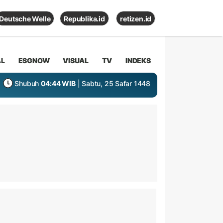
Deutsche Welle
Republika.id
retizen.id
AL
ESGNOW
VISUAL
TV
INDEKS
Shubuh
04:44 WIB
| Sabtu, 25 Safar 1448