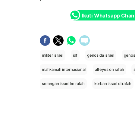
Ikuti Whatsapp Chan
militer israel
idf
genosida israel
genos
mahkamah internasional
all eyes on rafah
serangan israel ke rafah
korban israel di rafah