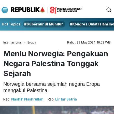
Hot Topics:
#Gubernur BI Mundur
#Kongres Umat Islam In
Internasional
Eropa
Rabu , 29 May 2024, 16:53 WIB
Menlu Norwegia: Pengakuan
Negara Palestina Tonggak
Sejarah
Norwegia bersama sejumlah negara Eropa
mengakui Palestina
Red:
Nashih Nashrullah
Rep:
Lintar Satria