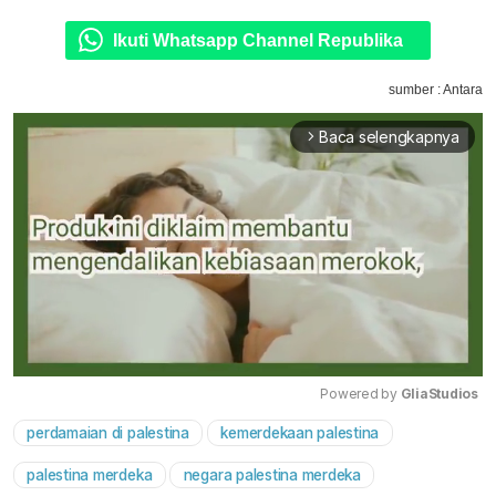
Ikuti Whatsapp Channel Republika
sumber : Antara
Baca selengkapnya
arrow_forward_ios
Powered by 
GliaStudios
perdamaian di palestina
kemerdekaan palestina
Mute
palestina merdeka
negara palestina merdeka