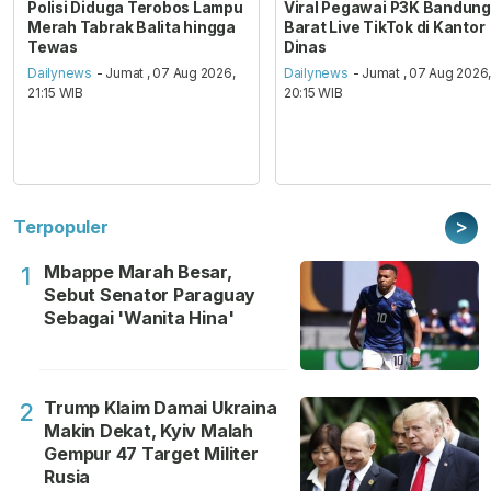
Polisi Diduga Terobos Lampu
Viral Pegawai P3K Bandung
Merah Tabrak Balita hingga
Barat Live TikTok di Kantor
Tewas
Dinas
Dailynews
- Jumat , 07 Aug 2026,
Dailynews
- Jumat , 07 Aug 2026
21:15 WIB
20:15 WIB
>
Terpopuler
Mbappe Marah Besar,
1
Sebut Senator Paraguay
Sebagai 'Wanita Hina'
Trump Klaim Damai Ukraina
2
Makin Dekat, Kyiv Malah
Gempur 47 Target Militer
Rusia