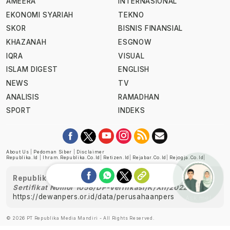
AMEERA
INTERNASIONAL
EKONOMI SYARIAH
TEKNO
SKOR
BISNIS FINANSIAL
KHAZANAH
ESGNOW
IQRA
VISUAL
ISLAM DIGEST
ENGLISH
NEWS
TV
ANALISIS
RAMADHAN
SPORT
INDEKS
About Us
|
Pedoman Siber
|
Disclaimer
Republika.id
|
Ihram.republika.co.id
|
Retizen.id
|
Rejabar.co.id
|
Rejogja.co.id
|
Republika telah diverifikasi oleh Dewan Pers
Sertifikat Nomor 1058/DP-Verifikasi/K/XII/2022
https://dewanpers.or.id/data/perusahaanpers
Ask me!
© 2026 PT Republika Media Mandiri - All Rights Reserved.