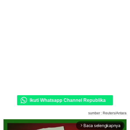
Ikuti Whatsapp Channel Republika
sumber : Reuters/Antara
Baca selengkapnya
arrow_forward_ios