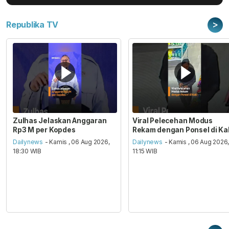
>
Republika TV
Zulhas Jelaskan Anggaran
Viral Pelecehan Modus
Rp3 M per Kopdes
Rekam dengan Ponsel di Ka
Dailynews
- Kamis , 06 Aug 2026,
Dailynews
- Kamis , 06 Aug 2026
18:30 WIB
11:15 WIB