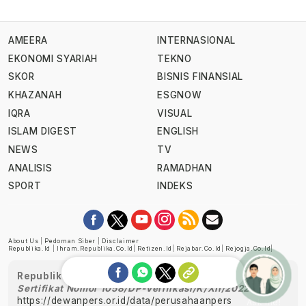
AMEERA
INTERNASIONAL
EKONOMI SYARIAH
TEKNO
SKOR
BISNIS FINANSIAL
KHAZANAH
ESGNOW
IQRA
VISUAL
ISLAM DIGEST
ENGLISH
NEWS
TV
ANALISIS
RAMADHAN
SPORT
INDEKS
About Us
|
Pedoman Siber
|
Disclaimer
Republika.id
|
Ihram.republika.co.id
|
Retizen.id
|
Rejabar.co.id
|
Rejogja.co.id
|
Republika telah diverifikasi oleh Dewan Pers
Sertifikat Nomor 1058/DP-Verifikasi/K/XII/2022
https://dewanpers.or.id/data/perusahaanpers
Ask me!