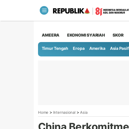
AMEERA
EKONOMI SYARIAH
SKOR
Timur Tengah
Eropa
Amerika
Asia Pasif
>
>
Home
Internasional
Asia
China Berkomitmen