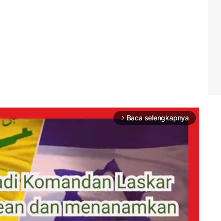
Baca selengkapnya
arrow_forward_ios