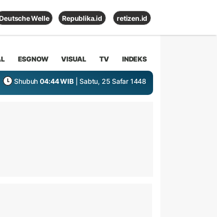
Deutsche Welle
Republika.id
retizen.id
AL
ESGNOW
VISUAL
TV
INDEKS
Shubuh
04:44 WIB
| Sabtu, 25 Safar 1448