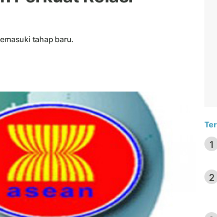
emasuki tahap baru.
Ter
1
2