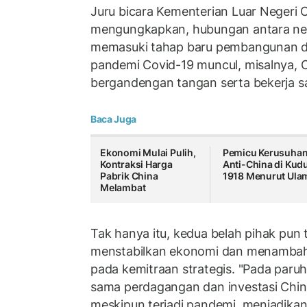
Juru bicara Kementerian Luar Negeri C
mengungkapkan, hubungan antara ne
memasuki tahap baru pembangunan da
pandemi Covid-19 muncul, misalnya, 
bergandengan tangan serta bekerja s
Baca Juga
Ekonomi Mulai Pulih,
Pemicu Kerusuha
Kontraksi Harga
Anti-China di Kud
Pabrik China
1918 Menurut Ul
Melambat
Tak hanya itu, kedua belah pihak pun
menstabilkan ekonomi dan menambahk
pada kemitraan strategis. "Pada paruh
sama perdagangan dan investasi Chi
meskipun terjadi pandemi, menjadika