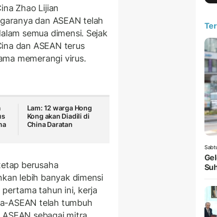
ina Zhao Lijian
garanya dan ASEAN telah
Ter
lam semua dimensi. Sejak
Cina dan ASEAN terus
ama memerangi virus.
n
Lam: 12 warga Hong
us
Kong akan Diadili di
ama
China Daratan
Sabt
Gel
 tetap berusaha
Suh
an lebih banyak dimensi
 pertama tahun ini, kerja
na-ASEAN telah tumbuh
n ASEAN sebagai mitra