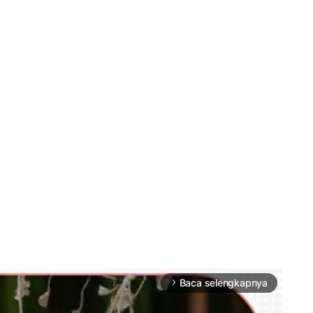
Baca selengkapnya
arrow_forward_ios