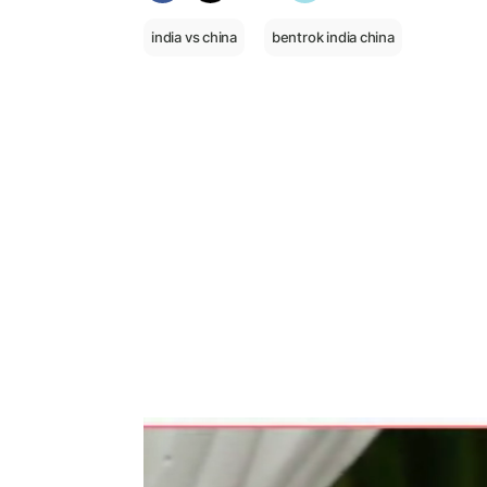
india vs china
bentrok india china