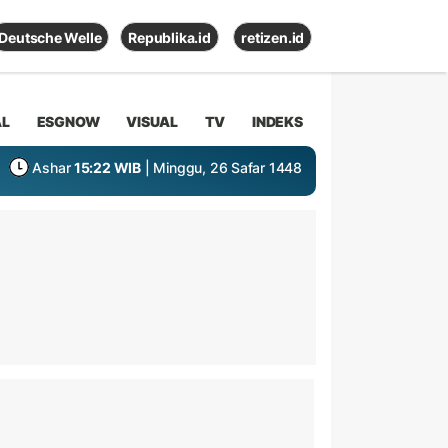
Deutsche Welle
Republika.id
retizen.id
AL
ESGNOW
VISUAL
TV
INDEKS
Ashar
15:22 WIB
| Minggu, 26 Safar 1448