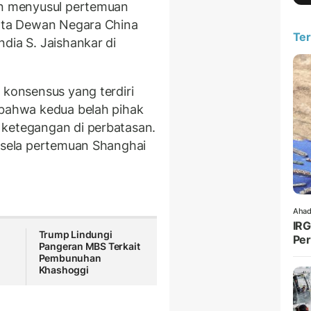
kan menyusul pertemuan
gota Dewan Negara China
Ter
dia S. Jaishankar di
 konsensus yang terdiri
 bahwa kedua belah pihak
 ketegangan di perbatasan.
a-sela pertemuan Shanghai
Ahad
IRG
Trump Lindungi
Per
Pangeran MBS Terkait
Pembunuhan
Khashoggi