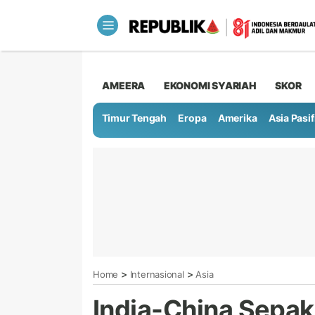
AMEERA
EKONOMI SYARIAH
SKOR
Timur Tengah
Eropa
Amerika
Asia Pasif
>
>
Home
Internasional
Asia
India-China Sepak