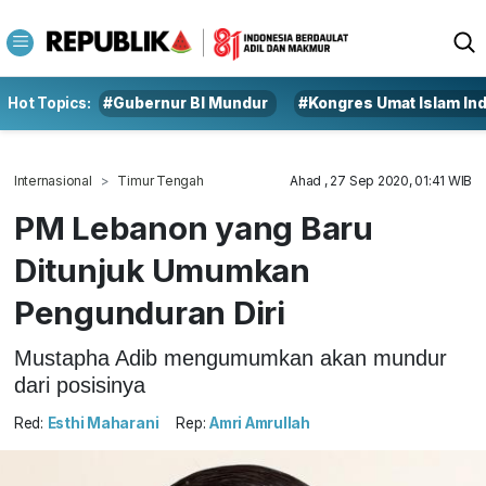
Hot Topics:
#Gubernur BI Mundur
#Kongres Umat Islam In
Internasional
Timur Tengah
Ahad , 27 Sep 2020, 01:41 WIB
PM Lebanon yang Baru
Ditunjuk Umumkan
Pengunduran Diri
Mustapha Adib mengumumkan akan mundur
dari posisinya
Red:
Esthi Maharani
Rep:
Amri Amrullah