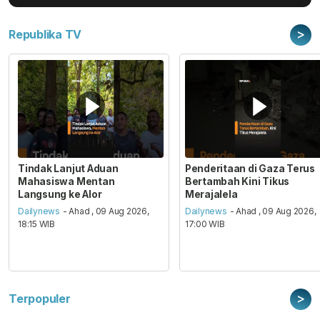
>
Republika TV
Tindak Lanjut Aduan
Penderitaan di Gaza Terus
Mahasiswa Mentan
Bertambah Kini Tikus
Langsung ke Alor
Merajalela
Dailynews
- Ahad , 09 Aug 2026,
Dailynews
- Ahad , 09 Aug 2026,
18:15 WIB
17:00 WIB
>
Terpopuler