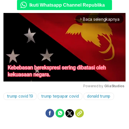
Ikuti Whatsapp Channel Republika
Baca selengkapnya
arrow_forward_ios
Powered by 
GliaStudios
trump covid 19
trump terpapar covid
donald trump
Mute