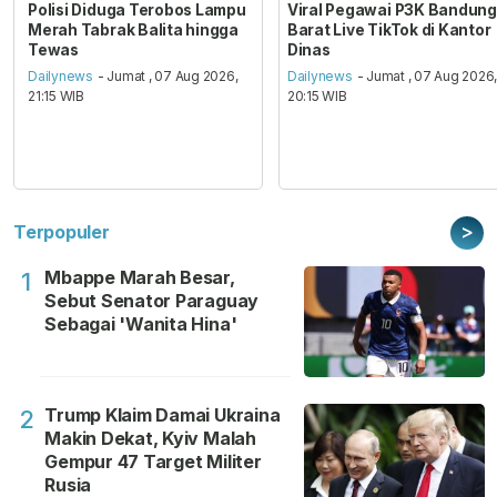
Polisi Diduga Terobos Lampu
Viral Pegawai P3K Bandung
Merah Tabrak Balita hingga
Barat Live TikTok di Kantor
Tewas
Dinas
Dailynews
- Jumat , 07 Aug 2026,
Dailynews
- Jumat , 07 Aug 2026
21:15 WIB
20:15 WIB
>
Terpopuler
Mbappe Marah Besar,
1
Sebut Senator Paraguay
Sebagai 'Wanita Hina'
Trump Klaim Damai Ukraina
2
Makin Dekat, Kyiv Malah
Gempur 47 Target Militer
Rusia