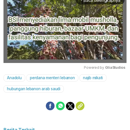
Baca selengkapnya
arrow_forward_ios
Powered by 
GliaStudios
Anadolu
perdana menteri lebanon
najib mikati
Mute
hubungan lebanon arab saudi
Berita Terkait