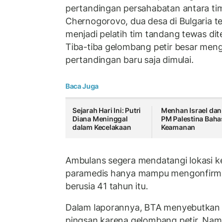
pertandingan persahabatan antara ti
Chernogorovo, dua desa di Bulgaria 
menjadi pelatih tim tandang tewas dit
Tiba-tiba gelombang petir besar men
pertandingan baru saja dimulai.
Baca Juga
Sejarah Hari Ini: Putri
Menhan Israel dan
Diana Meninggal
PM Palestina Baha
dalam Kecelakaan
Keamanan
Ambulans segera mendatangi lokasi ke
paramedis hanya mampu mengonfirmasi
berusia 41 tahun itu.
Dalam laporannya, BTA menyebutkan 
pingsan karena gelombang petir. Namu