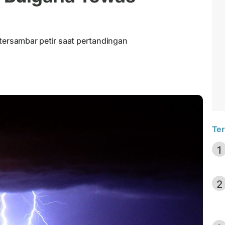
tersambar petir saat pertandingan
Ter
1
2