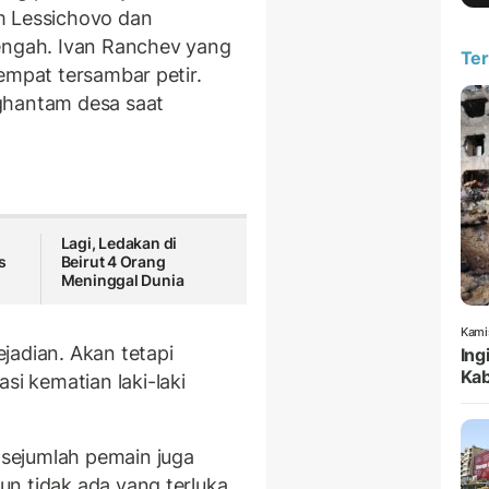
m Lessichovo dan
tengah. Ivan Ranchev yang
Ter
empat tersambar petir.
ghantam desa saat
Lagi, Ledakan di
s
Beirut 4 Orang
Meninggal Dunia
Kami
jadian. Akan tetapi
Ing
Kab
 kematian laki-laki
sejumlah pemain juga
n tidak ada yang terluka