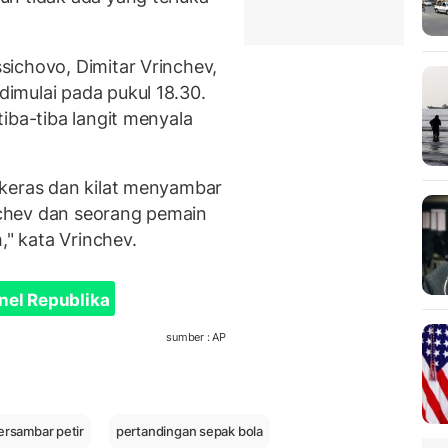
ichovo, Dimitar Vrinchev,
imulai pada pukul 18.30.
iba-tiba langit menyala
 keras dan kilat menyambar
chev dan seorang pemain
," kata Vrinchev.
nel Republika
sumber : AP
ersambar petir
pertandingan sepak bola