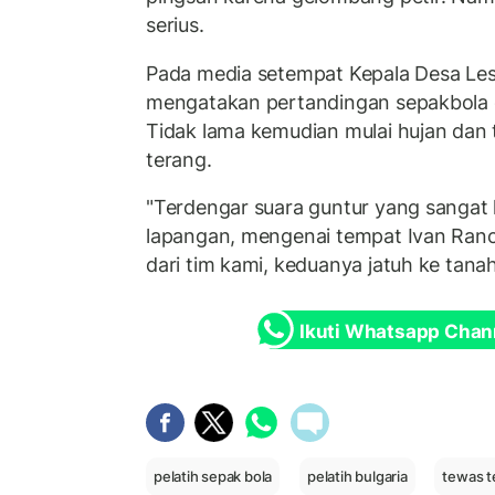
serius.
Pada media setempat Kepala Desa Less
mengatakan pertandingan sepakbola d
Tidak lama kemudian mulai hujan dan t
terang.
"Terdengar suara guntur yang sangat
lapangan, mengenai tempat Ivan Ran
dari tim kami, keduanya jatuh ke tanah
Ikuti Whatsapp Chan
pelatih sepak bola
pelatih bulgaria
tewas t