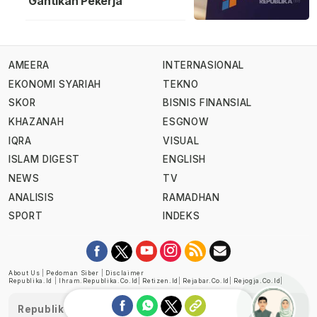
Gantikan Pekerja
AMEERA
INTERNASIONAL
EKONOMI SYARIAH
TEKNO
SKOR
BISNIS FINANSIAL
KHAZANAH
ESGNOW
IQRA
VISUAL
ISLAM DIGEST
ENGLISH
NEWS
TV
ANALISIS
RAMADHAN
SPORT
INDEKS
About Us
|
Pedoman Siber
|
Disclaimer
Republika.id
|
Ihram.republika.co.id
|
Retizen.id
|
Rejabar.co.id
|
Rejogja.co.id
|
Republika telah diverifikasi oleh Dewan Pers