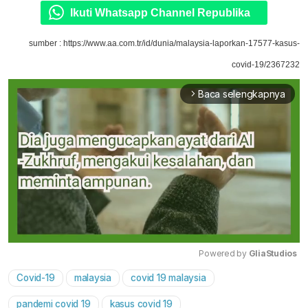
Ikuti Whatsapp Channel Republika
sumber : https://www.aa.com.tr/id/dunia/malaysia-laporkan-17577-kasus-
covid-19/2367232
Baca selengkapnya
arrow_forward_ios
Powered by 
GliaStudios
Covid-19
malaysia
covid 19 malaysia
Mute
pandemi covid 19
kasus covid 19