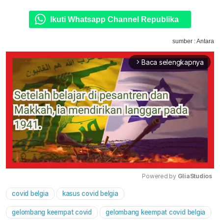
Ikuti Whatsapp Channel Republika
sumber : Antara
Baca selengkapnya
arrow_forward_ios
Powered by 
GliaStudios
covid belgia
kasus covid belgia
Mute
gelombang keempat covid
gelombang keempat covid belgia