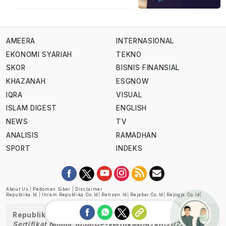
AMEERA
INTERNASIONAL
EKONOMI SYARIAH
TEKNO
SKOR
BISNIS FINANSIAL
KHAZANAH
ESGNOW
IQRA
VISUAL
ISLAM DIGEST
ENGLISH
NEWS
TV
ANALISIS
RAMADHAN
SPORT
INDEKS
About Us
|
Pedoman Siber
|
Disclaimer
Republika.id
|
Ihram.republika.co.id
|
Retizen.id
|
Rejabar.co.id
|
Rejogja.co.id
|
Republika telah diverifikasi oleh Dewan Pers
Sertifikat Nomor 1058/DP-Verifikasi/K/XII/2022