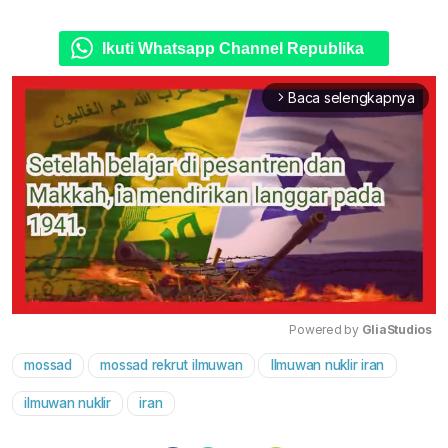
Ikuti Whatsapp Channel Republika
Baca selengkapnya
arrow_forward_ios
Powered by 
GliaStudios
mossad
mossad rekrut ilmuwan
llmuwan nuklir iran
Mute
ilmuwan nuklir
iran