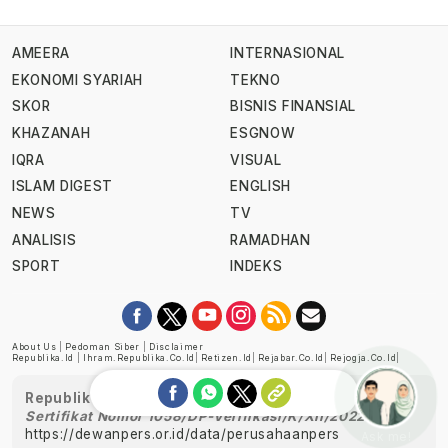
AMEERA
INTERNASIONAL
EKONOMI SYARIAH
TEKNO
SKOR
BISNIS FINANSIAL
KHAZANAH
ESGNOW
IQRA
VISUAL
ISLAM DIGEST
ENGLISH
NEWS
TV
ANALISIS
RAMADHAN
SPORT
INDEKS
About Us
|
Pedoman Siber
|
Disclaimer
Republika.id
|
Ihram.republika.co.id
|
Retizen.id
|
Rejabar.co.id
|
Rejogja.co.id
|
Republika telah diverifikasi oleh Dewan Pers
Sertifikat Nomor 1058/DP-Verifikasi/K/XII/2022
https://dewanpers.or.id/data/perusahaanpers
Ask me!