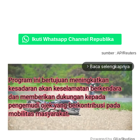
Ikuti Whatsapp Channel Republika
sumber : AP/Reuters
Baca selengkapnya
arrow_forward_ios
Powered by 
GliaStudios