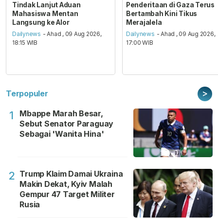
Tindak Lanjut Aduan
Penderitaan di Gaza Terus
Mahasiswa Mentan
Bertambah Kini Tikus
Langsung ke Alor
Merajalela
Dailynews
- Ahad , 09 Aug 2026,
Dailynews
- Ahad , 09 Aug 2026,
18:15 WIB
17:00 WIB
>
Terpopuler
Mbappe Marah Besar,
1
Sebut Senator Paraguay
Sebagai 'Wanita Hina'
Trump Klaim Damai Ukraina
2
Makin Dekat, Kyiv Malah
Gempur 47 Target Militer
Rusia