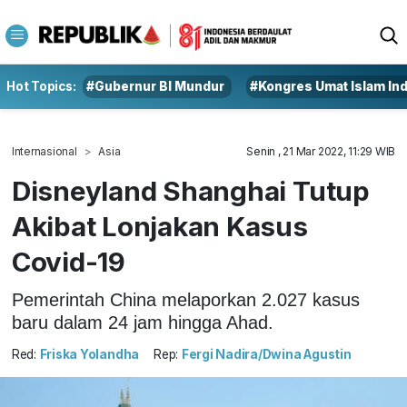
Hot Topics:
#Gubernur BI Mundur
#Kongres Umat Islam In
Internasional
Asia
Senin , 21 Mar 2022, 11:29 WIB
Disneyland Shanghai Tutup
Akibat Lonjakan Kasus
Covid-19
Pemerintah China melaporkan 2.027 kasus
baru dalam 24 jam hingga Ahad.
Red:
Friska Yolandha
Rep:
Fergi Nadira/Dwina Agustin