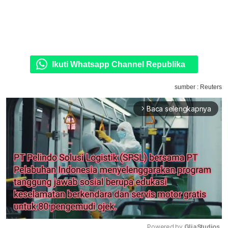
Ikuti Whatsapp Channel Republika
sumber : Reuters
Baca selengkapnya
arrow_forward_ios
Powered by 
GliaStudios