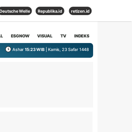
Deutsche Welle
Republika.id
retizen.id
AL
ESGNOW
VISUAL
TV
INDEKS
Ashar
15:23 WIB
| Kamis, 23 Safar 1448