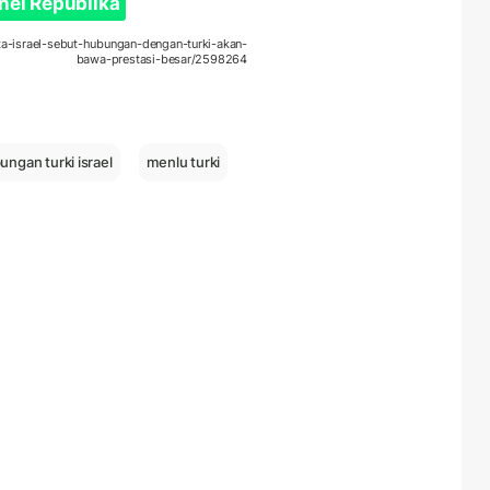
nel Republika
ata-israel-sebut-hubungan-dengan-turki-akan-
bawa-prestasi-besar/2598264
ungan turki israel
menlu turki