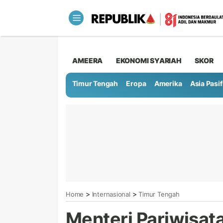
AMEERA
EKONOMI SYARIAH
SKOR
Timur Tengah
Eropa
Amerika
Asia Pasif
>
>
Home
Internasional
Timur Tengah
Menteri Pariwisat