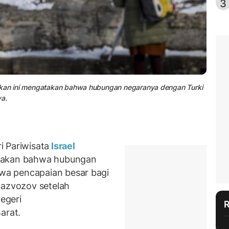
3
pekan ini mengatakan bahwa hubungan negaranya dengan Turki
a.
 Pariwisata
Israel
atakan bahwa hubungan
a pencapaian besar bagi
Razvozov setelah
egeri
arat.