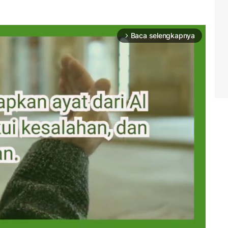
Baca selengkapnya
arrow_forward_ios