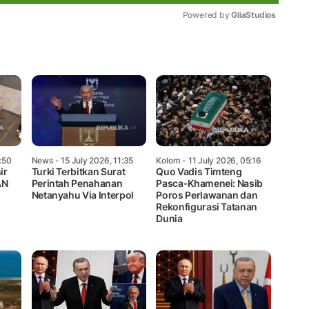
Powered by 
GliaStudios
Mute
:50
News
- 15 July 2026, 11:35
Kolom
- 11 July 2026, 05:16
ir
Turki Terbitkan Surat
Quo Vadis Timteng
AN
Perintah Penahanan
Pasca-Khamenei: Nasib
Netanyahu Via Interpol
Poros Perlawanan dan
Rekonfigurasi Tatanan
Dunia