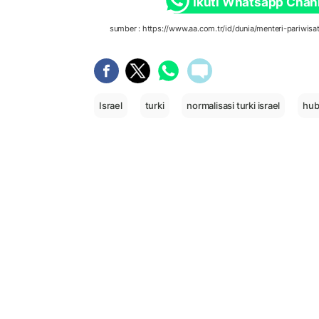
Ikuti Whatsapp Chan
sumber : https://www.aa.com.tr/id/dunia/menteri-pariwis
Israel
turki
normalisasi turki israel
hub