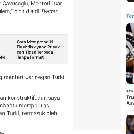
 Cavusoglu, Menteri Luar
lem,” cicit dia di
Twitter.
Ter
Cara Memperbaiki
Flashdisk yang Rusak
a
dan Tidak Terbaca
HAM
Tanpa Format
 menteri luar negeri Turki
Kami
Tru
an konstruktif, dan saya
Amu
membantu memperluas
an Turki, termasuk oleh