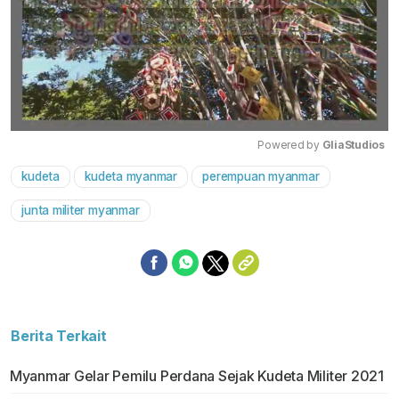
Powered by 
GliaStudios
kudeta
kudeta myanmar
perempuan myanmar
Mute
junta militer myanmar
Berita Terkait
Myanmar Gelar Pemilu Perdana Sejak Kudeta Militer 2021