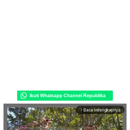
Ikuti Whatsapp Channel Republika
Baca selengkapnya
arrow_forward_ios