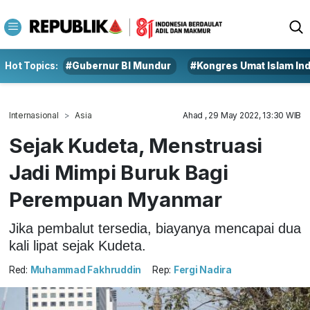
Hot Topics:
#Gubernur BI Mundur
#Kongres Umat Islam In
Internasional
Asia
Ahad , 29 May 2022, 13:30 WIB
Sejak Kudeta, Menstruasi
Jadi Mimpi Buruk Bagi
Perempuan Myanmar
Jika pembalut tersedia, biayanya mencapai dua
kali lipat sejak Kudeta.
Red:
Muhammad Fakhruddin
Rep:
Fergi Nadira