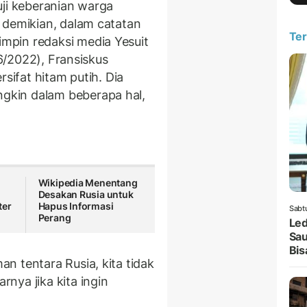
uji keberanian warga
 demikian, dalam catatan
Ter
pin redaksi media Yesuit
/6/2022), Fransiskus
rsifat hitam putih. Dia
kin dalam beberapa hal,
Wikipedia Menentang
Desakan Rusia untuk
ter
Hapus Informasi
Sabt
Perang
Led
Sau
Bis
n tentara Rusia, kita tidak
nya jika kita ingin