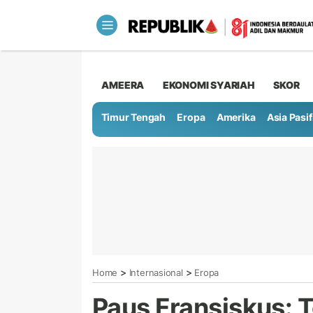
AMEERA
EKONOMI SYARIAH
SKOR
Timur Tengah
Eropa
Amerika
Asia Pasif
>
>
Home
Internasional
Eropa
Paus Fransiskus: T