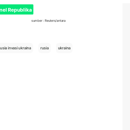
nel Republika
sumber : Reuters/antara
rusia invasi ukraina
rusia
ukraina