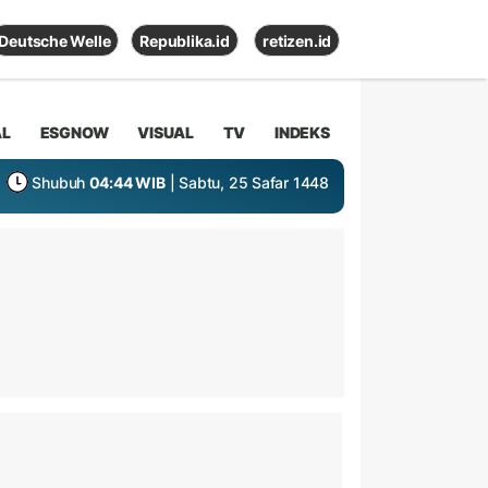
Deutsche Welle
Republika.id
retizen.id
AL
ESGNOW
VISUAL
TV
INDEKS
Shubuh
04:44 WIB
| Sabtu, 25 Safar 1448