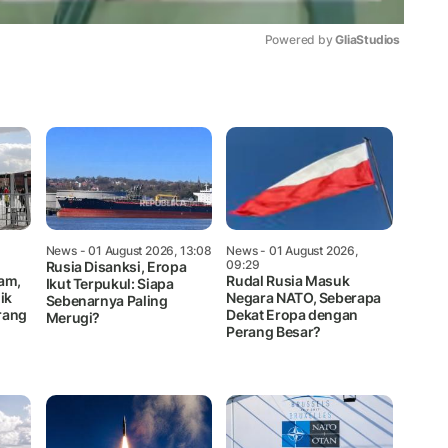
Powered by 
GliaStudios
Mute
News
- 01 August 2026, 13:08
News
- 01 August 2026,
09:29
Rusia Disanksi, Eropa
am,
Rudal Rusia Masuk
Ikut Terpukul: Siapa
ik
Negara NATO, Seberapa
Sebenarnya Paling
rang
Dekat Eropa dengan
Merugi?
Perang Besar?