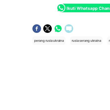
Ikuti Whatsapp Chan
perang rusia ukraina
rusia serang ukraina