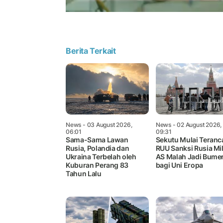
Berita Terkait
News
- 03 August 2026,
News
- 02 August 2026,
06:01
09:31
Sama-Sama Lawan
Sekutu Mulai Teranc
Rusia, Polandia dan
RUU Sanksi Rusia Mil
Ukraina Terbelah oleh
AS Malah Jadi Bume
Kuburan Perang 83
bagi Uni Eropa
Tahun Lalu