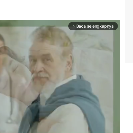
Baca selengkapnya
arrow_forward_ios