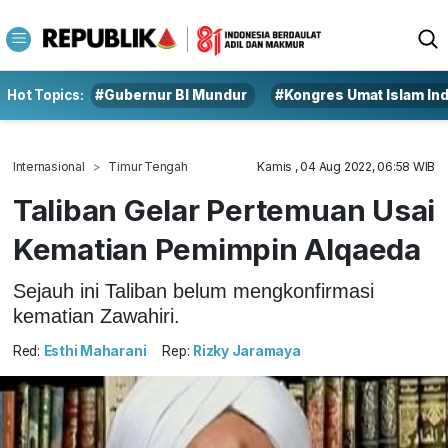
Hot Topics:
#Gubernur BI Mundur
#Kongres Umat Islam In
Internasional
Timur Tengah
Kamis , 04 Aug 2022, 06:58 WIB
Taliban Gelar Pertemuan Usai
Kematian Pemimpin Alqaeda
Sejauh ini Taliban belum mengkonfirmasi
kematian Zawahiri.
Red:
Esthi Maharani
Rep:
Rizky Jaramaya