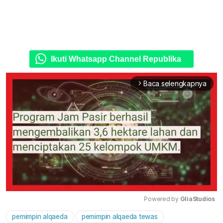
Ikuti Whatsapp Channel Republika
Baca selengkapnya
arrow_forward_ios
Powered by 
GliaStudios
pemimpin alqaeda
pemimpin alqaeda tewas
Mute