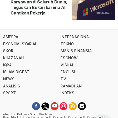
Karyawan di Seluruh Dunia,
Tegaskan Bukan karena AI
Gantikan Pekerja
AMEERA
INTERNASIONAL
EKONOMI SYARIAH
TEKNO
SKOR
BISNIS FINANSIAL
KHAZANAH
ESGNOW
IQRA
VISUAL
ISLAM DIGEST
ENGLISH
NEWS
TV
ANALISIS
RAMADHAN
SPORT
INDEKS
About Us
|
Pedoman Siber
|
Disclaimer
Republika.id
|
Ihram.republika.co.id
|
Retizen.id
|
Rejabar.co.id
|
Rejogja.co.id
|