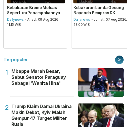
Kebakaran Bromo Meluas
Kebakaran Landa Gedung
Seperti ini Penampakannya
Bapenda Pemprov DKI
Dailynews
- Ahad , 09 Aug 2026,
Dailynews
- Jumat , 07 Aug 2026
11:15 WIB
23:00 WIB
>
Terpopuler
Mbappe Marah Besar,
1
Sebut Senator Paraguay
Sebagai 'Wanita Hina'
Trump Klaim Damai Ukraina
2
Makin Dekat, Kyiv Malah
Gempur 47 Target Militer
Rusia