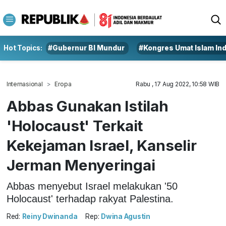
Hot Topics:
#Gubernur BI Mundur
#Kongres Umat Islam In
Internasional
Eropa
Rabu , 17 Aug 2022, 10:58 WIB
Abbas Gunakan Istilah
'Holocaust' Terkait
Kekejaman Israel, Kanselir
Jerman Menyeringai
Abbas menyebut Israel melakukan '50
Holocaust' terhadap rakyat Palestina.
Red:
Reiny Dwinanda
Rep:
Dwina Agustin