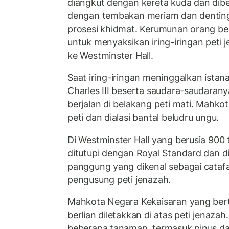
diangkut dengan kereta kuda dan di
dengan tembakan meriam dan denting
prosesi khidmat. Kerumunan orang berj
untuk menyaksikan iring-iringan peti 
ke Westminster Hall.
Saat iring-iringan meninggalkan istana
Charles III beserta saudara-saudaran
berjalan di belakang peti mati. Mahkot
peti dan dialasi bantal beludru ungu.
Di Westminster Hall yang berusia 900 t
ditutupi dengan Royal Standard dan d
panggung yang dikenal sebagai catafa
pengusung peti jenazah.
Mahkota Negara Kekaisaran yang ber
berlian diletakkan di atas peti jenaz
beberapa tanaman, termasuk pinus dar