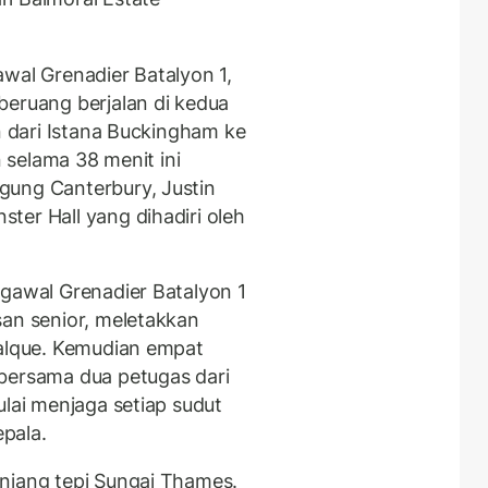
wal Grenadier Batalyon 1,
beruang berjalan di kedua
an dari Istana Buckingham ke
n selama 38 menit ini
gung Canterbury, Justin
ter Hall yang dihadiri oleh
ngawal Grenadier Batalyon 1
san senior, meletakkan
falque. Kemudian empat
bersama dua petugas dari
ulai menjaga setiap sudut
pala.
njang tepi Sungai Thames.