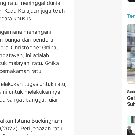
ang ratu meninggal dunia.
n Kuda Kerajaan juga telah
Ter
ecara khusus.
 bagaimana menangani
an bunga dan bendera
eral Christopher Ghika,
ngatakan, ini adalah
uk melayani ratu. Ghika
 pemakaman ratu.
elakukan tugas untuk ratu,
kami untuk melakukannya
Sabt
Gel
ua sangat bangga," ujar
Suh
ggalkan Istana Buckingham
/2022). Peti jenazah ratu