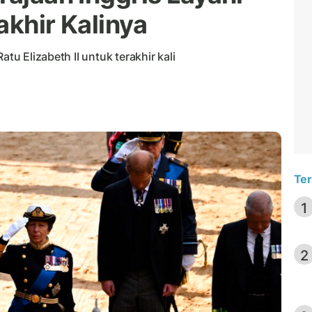
akhir Kalinya
atu Elizabeth II untuk terakhir kali
Ter
1
2