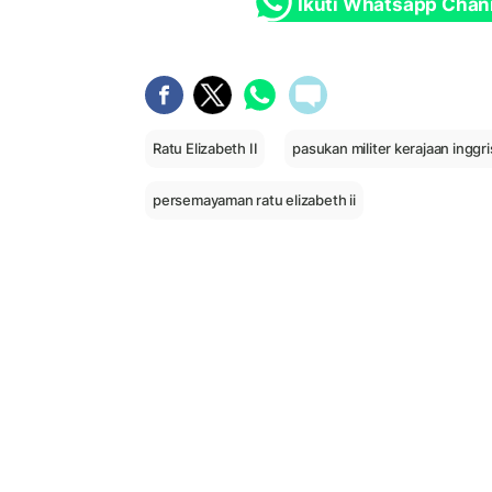
Ikuti Whatsapp Chan
Ratu Elizabeth II
pasukan militer kerajaan inggri
persemayaman ratu elizabeth ii