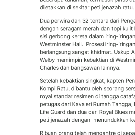
diletakkan di sekitar peti jenazah ratu.
Dua perwira dan 32 tentara dari Penga
dengan seragam merah dan topi kulit 
sisi gerbong kereta dalam iring-iring
Westminster Hall. Prosesi iring-iringa
berlangsung sangat khidmat. Uskup A
Welby memimpin kebaktian di Westmins
Charles dan bangsawan lainnya.
Setelah kebaktian singkat, kapten Pe
Kompi Ratu, dibantu oleh seorang ser
royal standar resimen di tangga cata
petugas dari Kavaleri Rumah Tangga, 
Life Guard dan dua dari Royal Blues m
peti jenazah dengan menundukkan ke
Ribuan orang telah mengantre di sepa