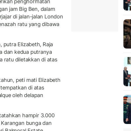
berikan penghormatan
an jam Big Ben, dalam
ajar di jalan-jalan London
jenazah ratu yang dibawa
, putra Elizabeth, Raja
ya dan kedua putranya
a ratu diletakkan di atas
ahun, peti mati Elizabeth
itempatkan di atas
lque oleh delapan
tatahkan hampir 3.000
ah. Karangan bunga dan
i Balmoral Estate