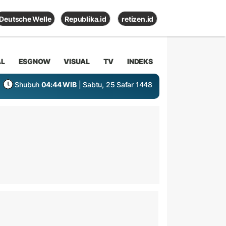
Deutsche Welle
Republika.id
retizen.id
AL
ESGNOW
VISUAL
TV
INDEKS
Shubuh
04:44 WIB
| Sabtu, 25 Safar 1448