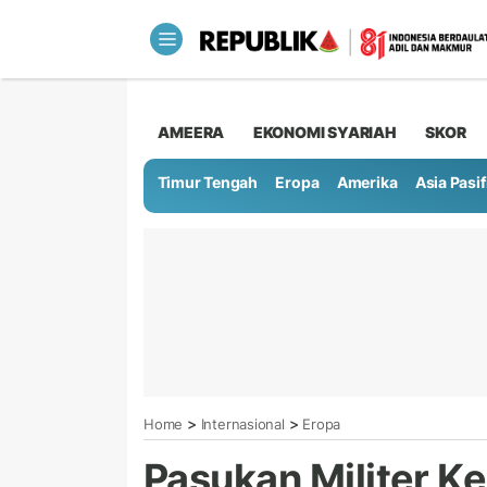
AMEERA
EKONOMI SYARIAH
SKOR
Timur Tengah
Eropa
Amerika
Asia Pasif
>
>
Home
Internasional
Eropa
Pasukan Militer Ke