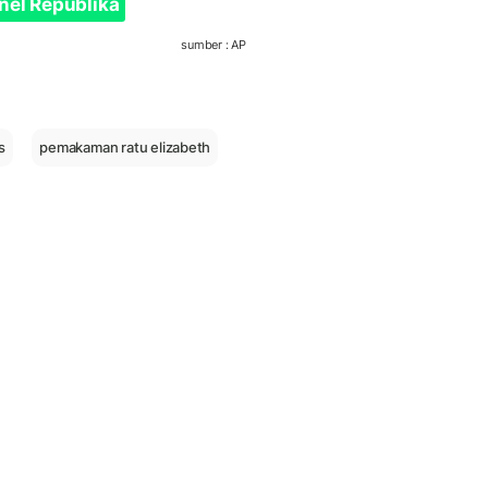
nel Republika
sumber : AP
s
pemakaman ratu elizabeth