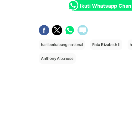
Ikuti Whatsapp Chan
hari berkabung nasional
Ratu Elizabeth II
h
Anthony Albanese