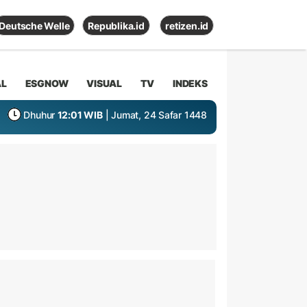
Deutsche Welle
Republika.id
retizen.id
AL
ESGNOW
VISUAL
TV
INDEKS
Dhuhur
12:01 WIB
| Jumat, 24 Safar 1448