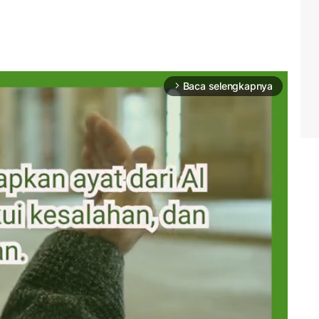
Baca selengkapnya
arrow_forward_ios