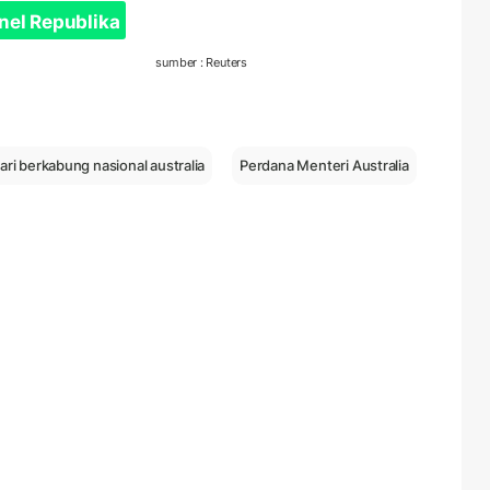
nel Republika
sumber : Reuters
ari berkabung nasional australia
Perdana Menteri Australia