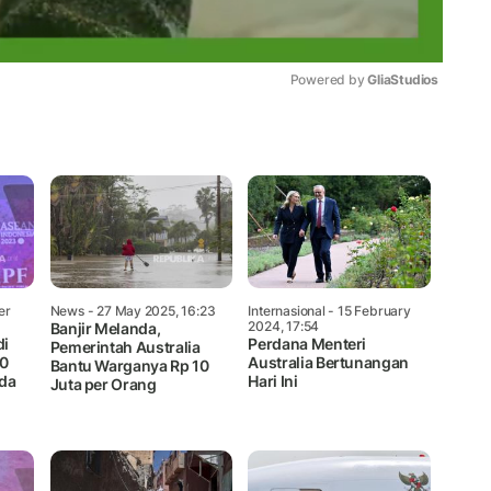
Powered by 
GliaStudios
Mute
er
News
- 27 May 2025, 16:23
Internasional
- 15 February
2024, 17:54
Banjir Melanda,
di
Perdana Menteri
Pemerintah Australia
50
Australia Bertunangan
Bantu Warganya Rp 10
ida
Hari Ini
Juta per Orang