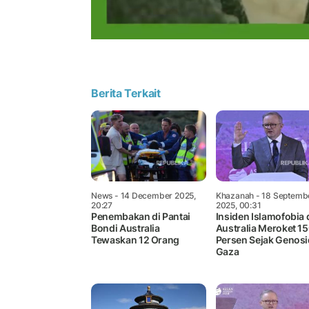
Berita Terkait
News
- 14 December 2025,
Khazanah
- 18 Septemb
20:27
2025, 00:31
Penembakan di Pantai
Insiden Islamofobia 
Bondi Australia
Australia Meroket 1
Tewaskan 12 Orang
Persen Sejak Genos
Gaza