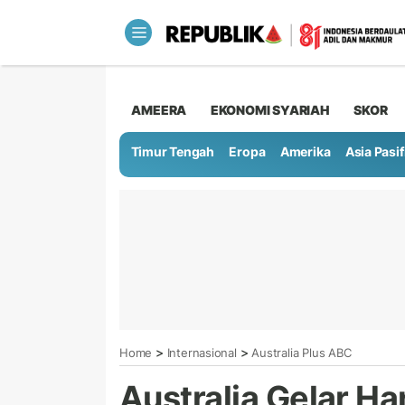
AMEERA
EKONOMI SYARIAH
SKOR
Timur Tengah
Eropa
Amerika
Asia Pasif
>
>
Home
Internasional
Australia Plus ABC
Australia Gelar Ha