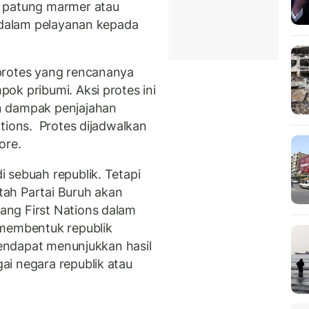
h patung marmer atau
u dalam pelayanan kepada
protes yang rencananya
ok pribumi. Aksi protes ini
n dampak penjajahan
tions. Protes dijadwalkan
ore.
 sebuah republik. Tetapi
ah Partai Buruh akan
ng First Nations dalam
 membentuk republik
 pendapat menunjukkan hasil
i negara republik atau