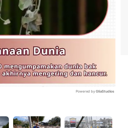
Powered by 
GliaStudios
Mute