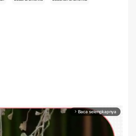
Baca selengkapnya
arrow_forward_ios