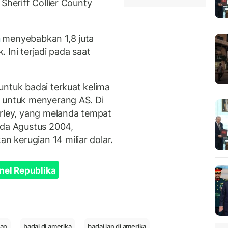
Sheriff Collier County
n
menyebabkan 1,8 juta
k. Ini terjadi pada saat
untuk badai terkuat kelima
n untuk menyerang AS. Di
arley, yang melanda tempat
ada Agustus 2004,
 kerugian 14 miliar dolar.
nel Republika
ian
badai di amerika
badai ian di amerika