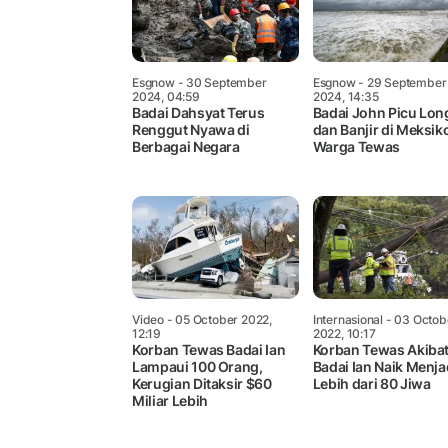
Esgnow
- 30 September
Esgnow
- 29 September
2024, 04:59
2024, 14:35
Badai Dahsyat Terus
Badai John Picu Lon
Renggut Nyawa di
dan Banjir di Meksik
Berbagai Negara
Warga Tewas
Video
- 05 October 2022,
Internasional
- 03 Octob
12:19
2022, 10:17
Korban Tewas Badai Ian
Korban Tewas Akiba
Lampaui 100 Orang,
Badai Ian Naik Menja
Kerugian Ditaksir $60
Lebih dari 80 Jiwa
Miliar Lebih