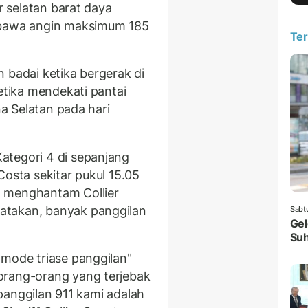
er selatan barat daya
mbawa angin maksimum 185
Ter
 badai ketika bergerak di
ketika mendekati pantai
na Selatan pada hari
ategori 4 di sepanjang
Costa sekitar pukul 15.05
n menghantam Collier
atakan, banyak panggilan
Sabt
Gel
Suh
"mode triase panggilan"
orang-orang yang terjebak
r panggilan 911 kami adalah