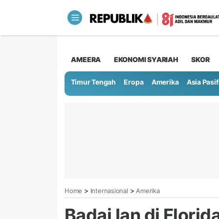
AMEERA
EKONOMI SYARIAH
SKOR
Timur Tengah
Eropa
Amerika
Asia Pasif
>
>
Home
Internasional
Amerika
Badai Ian di Flori