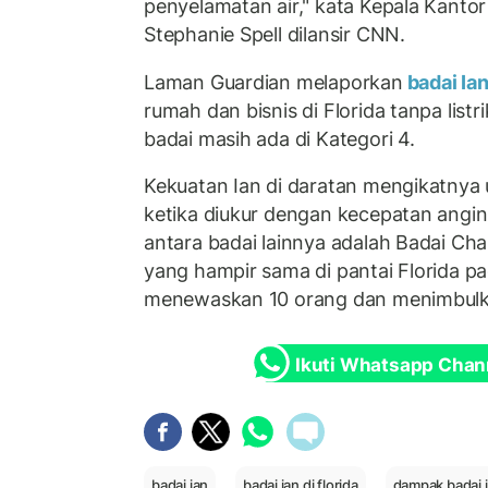
penyelamatan air," kata Kepala Kantor 
Stephanie Spell dilansir CNN.
Laman Guardian melaporkan
badai Ia
rumah dan bisnis di Florida tanpa listri
badai masih ada di Kategori 4.
Kekuatan Ian di daratan mengikatnya 
ketika diukur dengan kecepatan angi
antara badai lainnya adalah Badai Ch
yang hampir sama di pantai Florida p
menewaskan 10 orang dan menimbulkan
Ikuti Whatsapp Chan
badai ian
badai ian di florida
dampak badai 