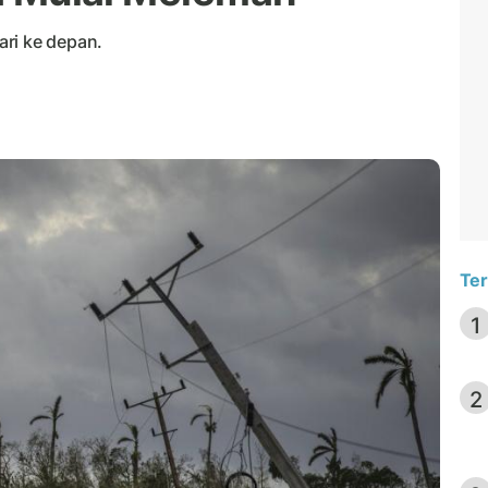
ri ke depan.
Ter
1
2