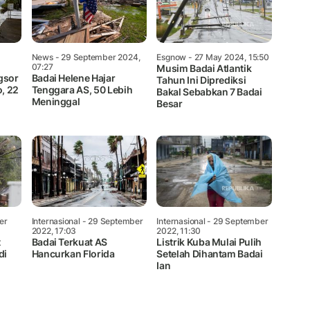
News
- 29 September 2024,
Esgnow
- 27 May 2024, 15:50
07:27
Musim Badai Atlantik
gsor
Badai Helene Hajar
Tahun Ini Diprediksi
o, 22
Tenggara AS, 50 Lebih
Bakal Sebabkan 7 Badai
Meninggal
Besar
er
Internasional
- 29 September
Internasional
- 29 September
2022, 17:03
2022, 11:30
t
Badai Terkuat AS
Listrik Kuba Mulai Pulih
di
Hancurkan Florida
Setelah Dihantam Badai
Ian