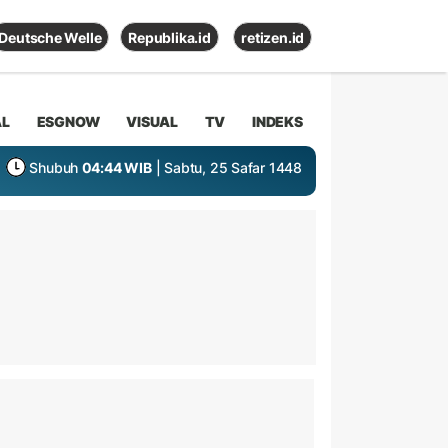
Deutsche Welle
Republika.id
retizen.id
AL
ESGNOW
VISUAL
TV
INDEKS
Shubuh
04:44 WIB
| Sabtu, 25 Safar 1448